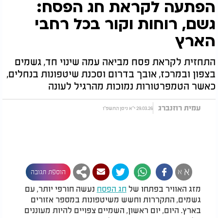
הפתעה לקראת חג הפסח:
גשם, רוחות וקור בכל רחבי
הארץ
התחזית לקראת פסח מביאה עמה שינוי חד, גשמים
בצפון ובמרכז, אובך בדרום וסכנת שיטפונות בנחלים,
כאשר הטמפרטורות נמוכות מהרגיל לעונה
עמית רוזנברג
29.03.26 י"א ניסן התשפ"ו
א
א
הוספת תגובה
מזג האוויר בפתחו של
חג הפסח
נעשה חורפי יותר, עם
גשמים, התקררות וחשש משיטפונות במספר אזורים
בארץ. היום, יום ראשון, השמיים צפויים להיות מעוננים