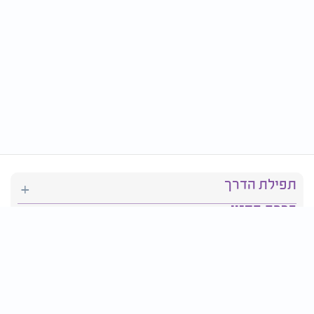
תפילת הדרך
ברכת המזון
יהדות
סידור תפילה
בריאות
חגים ומועדים