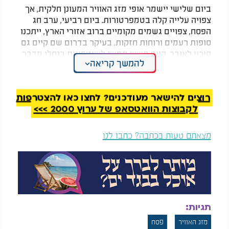
ביום שלישי יישמר אופי מזג האוויר המעונן חלקית, אך
צפויה עלייה קלה בטמפרטורות. ביום רביעי, ערב חג
הפסח, צפויים גשמים מקומיים ברוב אזורי הארץ, ייתכנו
סופות רעמים ורוחות חזקות, בעיקר בדרום שם קיים גם
סיכוי לאובך. קיים חשש ממשי לשיטפונות בנחלי מדבר
להמשך קריאה
יהודה, ים המלח והנגב, גם באזורים המרוחקים ממרכז
הארץ.
בטמפרטורות החזויות להיום והלילה: בירושלים 8-15
רוצים להישאר מעודכנים? לחצו כאן להצטרפות
מעלות, בתל אביב 14-20, בבאר שבע 12-19. בחיפה 15-
לקבוצות הוואטסאפ של ערוץ 2000 >>>
20 מעלות, בטבריה 13-18, בצפת 8-14 ובאילת 19-27
מעלות.
מצאתם טעות בכתבה? כתבו לנו
תגיות:
מזג האוויר
פסח