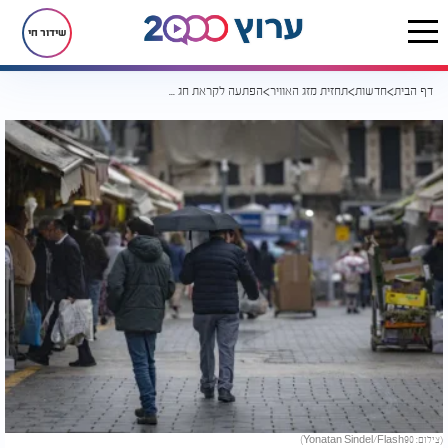
שידור חי
דף הבית
חדשות
תחזית מזג האוויר
הפתעה לקראת חג הפסח: גשם, רוחות וקור בכל רחבי הארץ
(צילום: Yonatan Sindel/Flash90)