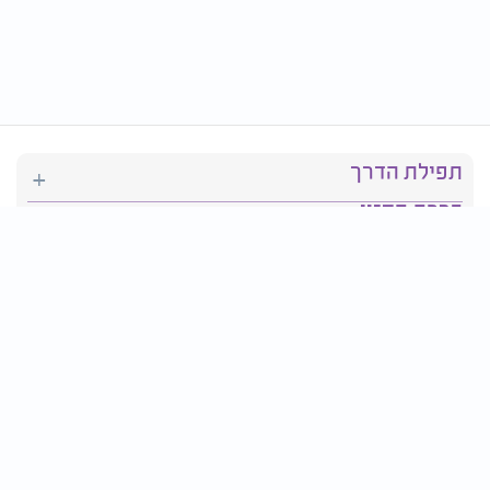
תפילת הדרך
ברכת המזון
יהדות
סידור תפילה
בריאות
חגים ומועדים