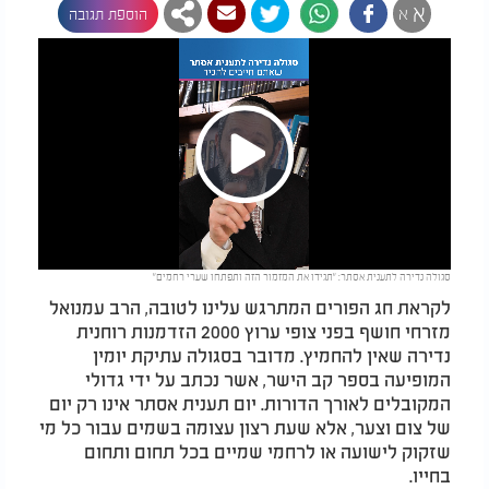
א
א
הוספת תגובה
Play
סגולה נדירה לתענית אסתר: "תגידו את המזמור הזה ותפתחו שערי רחמים"
Video
לקראת חג הפורים המתרגש עלינו לטובה, הרב עמנואל
מזרחי חושף בפני צופי ערוץ 2000 הזדמנות רוחנית
נדירה שאין להחמיץ. מדובר בסגולה עתיקת יומין
המופיעה בספר קב הישר, אשר נכתב על ידי גדולי
המקובלים לאורך הדורות. יום תענית אסתר אינו רק יום
של צום וצער, אלא שעת רצון עצומה בשמים עבור כל מי
שזקוק לישועה או לרחמי שמיים בכל תחום ותחום
בחייו.