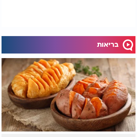
ובשרירים לאחר תקופה של תיסוף יומי בג׳ינג׳ר, לצד
מגמה לשיפור במדדי דלקת מסוימים בדם. לכן יש
הרואים בג׳ינג׳ר אפשרות טבעית לתמיכה קלה במי
שסובל מכאב מתון או מתהליך דלקתי כרוני, כל עוד הוא
משולב בצורה נכונה בתפריט ואינו בא במקום טיפול
רפואי.​
בריאות
ג׳ינג׳ר ובריאות מטבולית
תחום נוסף שמושך עניין הוא הקשר בין ג׳ינג׳ר לבין
סוכרת מסוג 2 ומדדים מטבוליים. במספר ניסויים קטנים
נמצא שתיסוף יומי של 1.5 עד 3 גרם אבקת ג׳ינג׳ר עשוי
להפחית את רמות הסוכר בצום ולשפר ערכי המוגלובין
A1c
בהשוואה לפלצבו אצל אנשים עם סוכרת מסוג 2.
מטה אנליזות דיווחו גם על שיפור במדדי דלקת כמו
CRP
ובמדדים מסוימים של פרופיל שומני הדם לאחר
כמה שבועות של צריכה עקבית. יחד עם זאת החוקרים
מדגישים שמדובר במדגמים קטנים ובתקופות מעקב
קצרות יחסית, ולכן אי אפשר לראות בג׳ינג׳ר תחליף
לתרופות או לשינוי אורח חיים, אלא לכל היותר תוספת