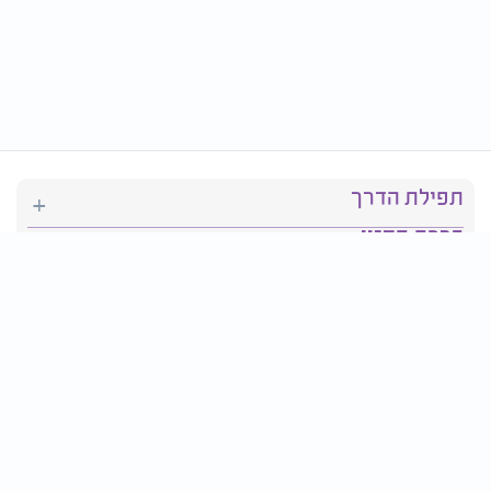
תפילת הדרך
ברכת המזון
יהדות
סידור תפילה
בריאות
חגים ומועדים