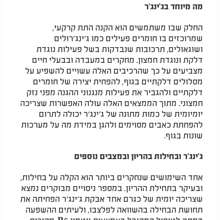
מה מיוחד בג׳ינג׳ר
החלק שבו משתמשים הוא הקנה התת קרקעי,
שמרוכזים בו חומרים פעילים כמו ג׳ינג׳רולים
ושוגאולים, תרכובות שנבדקות בשל פעילות נוגדת
דלקת ונוגדת חמצון. מחקרים במעבדה ובבעלי חיים
מצביעים על כך שהרכיבים האלה עשויים להשפיע על
מסלולים דלקתיים בגוף, להפחית יצירה של חומרים
דלקתיים ולהגביר את פעילות מנגנוני ההגנה מפני נזק
חמצוני. מתוך הממצאים האלה עולה האפשרות שצריכה
יומיומית של כמות מתונה של ג׳ינג׳ר יכולה לתרום
להפחתת כאבים מסוימים ולהגן במידת מה על מערכות
שונות בגוף.​
ג׳ינג׳ר ובחילות בהריון ובמצבים נוספים
אחד השימושים שנחקרים ביותר הוא הקלה על בחילות,
ובעיקר בתחילת ההריון. במספר ניסויים מבוקרים נמצא
שצריכה יומית של כגרם אחד אבקת ג׳ינג׳ר הפחיתה את
תחושת הבחילה בהשוואה לפלצבו, ולעיתים ההשפעה
דמתה לטיפול המקובל באמצעות ויטמין
B6
. סקירות