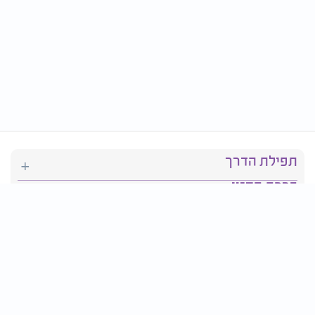
תפילת הדרך
ברכת המזון
יהדות
סידור תפילה
בריאות
חגים ומועדים