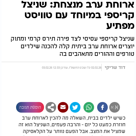
ארוחת ערב מנצחת: שניצל
קריספי במיוחד עם טוויסט
מפתיע
שניצל קריספי עסיסי לצד פירה תירס קרמי ומתוק
יוצרים ארוחת ערב ביתית קלה להכנה שילדים
טורפים וההורים מתאהבים בה
דוד שריקי
02.02.26 ט"ו שבט התשפ"ו, עודכן 12:33 03.02.26
א
א
הוספת תגובה
כשיש ילדים בבית, השאלה מה להכין לארוחת ערב
חוזרת כמעט כל יום - והרבה פעמים, השניצל הוא זה
שמציל את המצב. אבל הפעם נוותר על הקלאסיקה