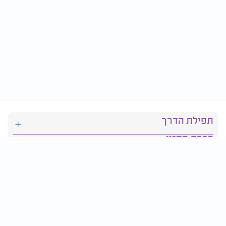
תפילת הדרך
ברכת המזון
יהדות
סידור תפילה
בריאות
חגים ומועדים