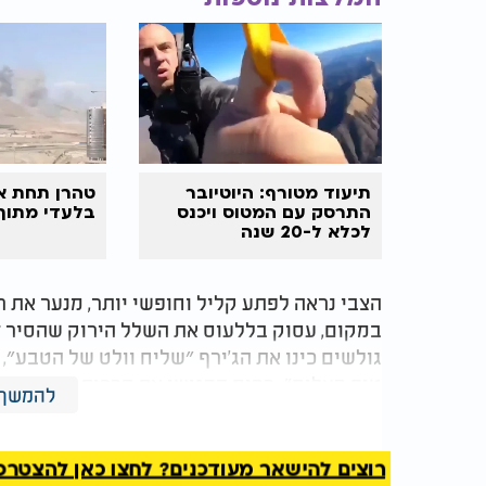
תיעוד מטורף: היוטיובר
טהרן תחת א
התרסק עם המטוס ויכנס
בלעדי מתוך
לכלא ל-20 שנה
הצבי נראה לפתע קליל וחופשי יותר, מנער את ר
במקום, עסוק בללעוס את השלל הירוק שהסיר ז
גולשים כינו את הג’ירף ״שליח וולט של הטבע״,
טיפ בעלים״. רבים הדגישו את הרכות והסבלנות
להמשך 
ברגע נדיר של סולידריות בין בעלי חיים.​
לצד ההומור, דווקא מתוך עולם החי, שאין בו בח
רוצים להישאר מעודכנים? לחצו כאן להצטרפות ל