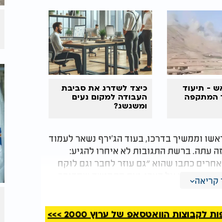
ש - תיעוד
כיצד לשדרג את סביבת
 המתקפה
העבודה למקום נעים
ומשגשג?
אשו וממשיך בדרכו, בעוד הג’ירף נשאר לעמוד
ה עתה. ברשת התגובות לא איחרו להגיע:
 אחרים כתבו שהוא ״גם עוזר לחבר וגם לוקח
 שבהן ניגש אל הצבי, ואת התחושה שמדובר
קריאה
ירה ואין בו מצוות, עולה רגע שמזכיר לאדם את
קבוצות הוואטסאפ של ערוץ 2000 >>>