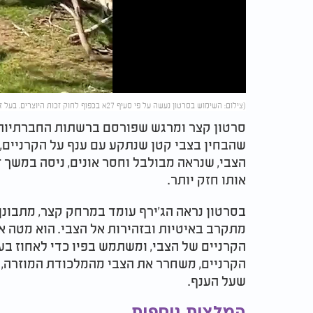
Video
(צילום: השימוש בסרטון נעשה על פי סעיף 27א בכפוף לחוק זכות היוצרים. בעל זכות היוצרים זכאי לבקש את הסרת הסרטון מ-
סרטון קצר ומרגש שפורסם ברשתות החברתיות מ
שהבחין בצבי קטן שנתקע עם ענף על הקרניים, נ
הצבי, שנראה מבולבל וחסר אונים, ניסה במשך ז
אותו חזק יותר.​
בסרטון נראה הג’ירף עומד במרחק קצר, מתבונן 
מתקרב באיטיות ובזהירות אל הצבי. הוא מטה את
הקרניים של הצבי, ומשתמש בפיו כדי לאחוז בענ
הקרניים, משחרר את הצבי מהמלכודת המוזרה, 
שעל הענף.​
המלצות נוספות