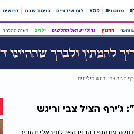
ה
מתכונים
VOD
לוח שידורים
כניסת שבת
דרושים
אטסאפ
המגזין
גדולי ישראל ממליצים
ילדים
מענה ההלכה
ף הציל צבי וריגש מיליונים
ג’ירף הציל צבי וריגש
תקע עם ענף בקרניו הפך לוויראלי והזכיר