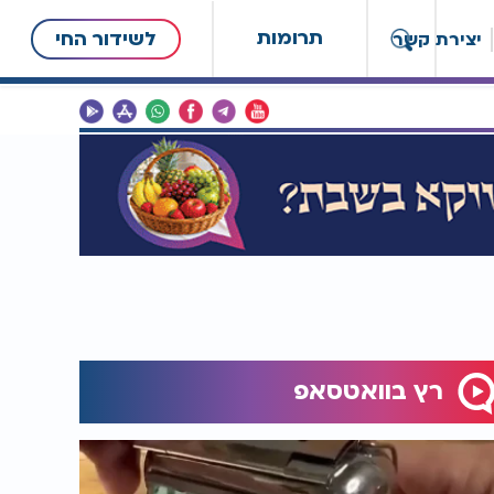
תרומות
לשידור החי
יצירת קשר
רץ בוואטסאפ