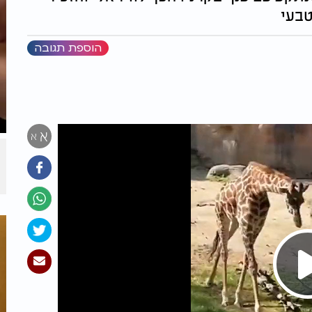
טבעי
הוספת תגובה
א
א