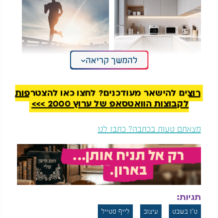
להמשך קריאה
כמו במגזין: הטיפ הקטן
מהספה ל-5 ק"מ - כך
שיהפוך את המטבח
תגיעו לריצה רציפה תוך
שלכם ליוקרתי
חודשיים בלבד
רוצים להישאר מעודכנים? לחצו כאן להצטרפות
בחירת הצבעים חשובה לא פחות. שילוב של ירוק עם
לקבוצות הוואטסאפ של ערוץ 2000 >>>
ורוד עדין, בהשראת פריחת השקדייה, יוצר מראה רך,
חגיגי ומלא חיים. ניתן לשלב רנרים בגוונים הללו, כדים,
מצאתם טעות בכתבה? כתבו לנו
קערות הגשה ופריטי נוי שמשלימים את המראה ויוצרים
אחידות על השולחן.
מערכת כלים פרחונית תשתלב היטב עם הקונספט, אך
גם צלחות בגוונים בהירים וסולידיים יעשו את העבודה.
לצידן אפשר להוסיף סלסלות קש, קישוטי נייר בעבודת
תגיות:
יד, או אלמנטים קטנים שהוכנו בבית, שמכניסים אופי
אישי ותחושת חג אמיתית.
ט"ו בשבט
עיצוב
לייף סטייל