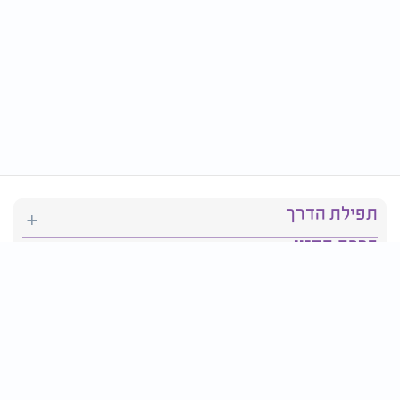
תפילת הדרך
ברכת המזון
יהדות
סידור תפילה
בריאות
חגים ומועדים