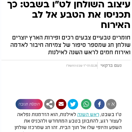
עיצוב השולחן לט"ו בשבט: כך
תכניסו את הטבע אל לב
האירוח
חומרים טבעיים צבעים רכים ופירות הארץ יוצרים
שולחן חג שמספר סיפור של צמיחה חיבור לאדמה
ואירוח חמים לראש השנה לאילנות
נעם ברקאי
01.02.26 י"ד שבט התשפ"ו
א
א
הוספת תגובה
ט"ו בשבט,
ראש השנה
לאילנות, הוא הזדמנות נפלאה
לעצור רגע, להתבונן בטבע המתחדש ולהכניס את
השפע והיופי שלו אל תוך הבית. זהו חג שמרכזו שולחן