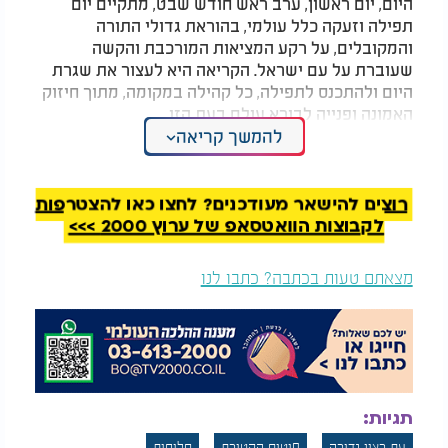
היום, יום ראשון, ערב ראש חודש שבט, מתקיים יום
תפילה וזעקה כלל עולמי, בהוראת גדולי התורה
והמקובלים, על רקע המציאות המורכבת והקשה
שעוברת על עם ישראל. הקריאה היא לעצור את שגרת
היום ולהתכנס לתפילה, כל קהילה במקומה, מתוך חיזוק
האמונה ופנייה לבורא עולם בעת הזו.
להמשך קריאה
כשעה וחצי לפני תפילת
מנחה
קטנה ייאמרו בבתי
הכנסת, בישיבות ובכוללים סליחות, תחינות וסדר יום
כיפור
קטן, כל עדה ומנהגיה. מטרת היום היא לעורר
רוצים להישאר מעודכנים? לחצו כאן להצטרפות
רחמי שמיים, לפעול לביטול גזירות קשות ולהביא
לקבוצות הוואטסאפ של ערוץ 2000 >>>
ישועה לעם ישראל מתוך חסד ורחמים.
מצאתם טעות בכתבה? כתבו לנו
תגיות:
עת רצון נדירה
פיטום הקטורת
סליחות