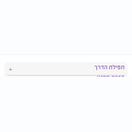
תפילת הדרך
ברכת המזון
יהדות
סידור תפילה
בריאות
חגים ומועדים