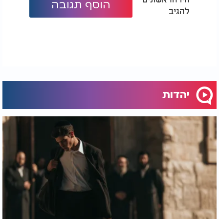
הוסף תגובה
להגיב
טעות בברית. מה עושים
איך להתייחס
אם השם שנתנו הוא
לקעקועים? הרב פינטו
שגוי?
מפתיע אותנו בתשובתו
במרכז היום יעמוד מעמד תפילה מיוחד שייערך
בישיבת המקובלים נהר שלום בירושלים, בשעה 13:00
יהדות
בדיוק. במעמד ישתתפו גדולי הרבנים והמקובלים, ובהם
הראשון לציון, ראשי ישיבות ומנהיגים רוחניים, אשר
יובילו את הציבור באמירת פיטום הקטורת ובתפילות
מיוחדות להצלת עם ישראל, לחיזוק לוחמי צה״ל ולשלום
העם והארץ.
המעמד יועבר בשידור חי, במטרה לאפשר גם למי שאינו
יכול להגיע פיזית להתחבר לשעה הגדולה הזו. קריאת
פיטום הקטורת וקבלת עול מלכות שמים תועבר בשידור
חי בערוצי הרדיו.