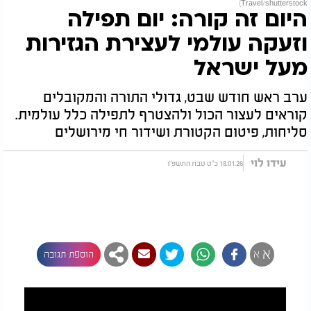
Travel/shutterstock)
היום זה קורה: יום תפילה
וזעקה עולמי לעצירת הגזירות
מעל ישראל
ערב ראש חודש שבט, גדולי התורה והמקובלים
קוראים לעצור הכול ולהצטרף לתפילה כלל עולמית.
סליחות, פיטום הקטורת ושידור חי מירושלים
עידו לוי
18.01.26 כ"ט טבת התשפ"ו
א
א
הוספת תגובה