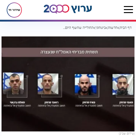
שידור חי
דף הבית
חדשות
ביטחוני
החולייה שחשף היום השב"כ: הבריחו נשק ורחפנים
(צילום: שב"כ)