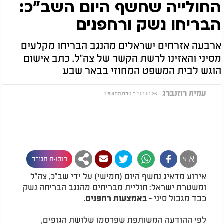
החולייה שחשף היום השב"כ:
הבריחו נשק ורחפנים
ארבעה אזרחים ישראלים מהנגב הבריחו מקלעים
מסיני והאזינו לרשת הקשר של צה"ל. כתב אישום
הוגש לבית המשפט המחוזי בבאר שבע
עמית רוזנברג
01.01.26 י"ב טבת התשפ"ו
א
א
הוספת תגובה
אירוע מדאיג נחשף היום (חמישי) על ידי שב"כ, צה"ל
ומשטרת ישראל: חוליית מבריחים מהנגב הבריחה נשק
כבד מגבול סיני -
.
באמצעות רחפנים
לפי ההודעה המשותפת שפרסמו שלושת הגופים,