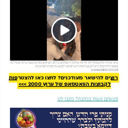
Play
להמשך קריאה
כתב ישראלי נחת בסומלילנד וזה מה שחיכה לו במקום (צילום: השימוש בסרטון נעשה על פי סעיף 27א
Video
בכפוף לחוק זכות היוצרים. בעל זכות היוצרים זכאי לבקש את הסרת הסרטון מ-
)
contact@tv2000.co.il
רוצים להישאר מעודכנים? לחצו כאן להצטרפות
לקבוצות הוואטסאפ של ערוץ 2000 >>>
מצאתם טעות בכתבה? כתבו לנו