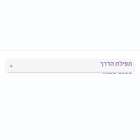
תפילת הדרך
ברכת המזון
יהדות
סידור תפילה
בריאות
חגים ומועדים