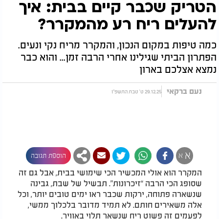
הטריק שכבר קיים בבית: איך
להעלים ריח רע מהמקרר?
כמה טיפות במקום הנכון, והמקרר מריח נקי ונעים.
הפתרון הביתי שגילינו אחרי הרבה זמן... והוא כבר
נמצא אצלכם בארון
נעם ברקאי
29.12.25 ט' טבת התשפ"ו
א
א
הוספת תגובה
המקרר הוא אולי המכשיר הכי שימושי בבית, אבל גם זה
שסופג הכי הרבה “זיכרונות”. תבשיל של שבת, גבינה
שנשארה פתוחה, ירקות שכבר ראו ימים טובים יותר, וכל
אלה משאירים חותם. לא תמיד מדובר בלכלוך ממשי,
לפעמים זה פשוט ריח שנשאר תלוי באוויר.