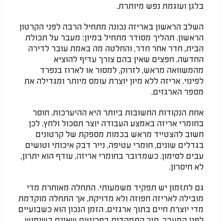
בלגן ועוגמת נפש מיותרת.
השלב הראשון באריזה נכונה מתחיל הרבה לפני הקרטון
הראשון. תהליך מסודר מתחיל במיון: מעבר על תכולת
הבית, חדר אחר חדר, והחלטה מה באמת עובר לדירה
החדשה. חפצים שאין בהם צורך עדיף להוציא
מהמשוואה מראש, לזרוק, למסור או לארוז בנפרד
לפינוי. אריזה ללא מיון יוצרת עומס מיותר ומגדילה את
מספר הארגזים.
אחת הנקודות החשובות ביותר היא ההיערכות. חוסר
בחומרי אריזה באמצע העבודה יוצר תסכול ולחץ. לכן
חשוב להצטייד מראש בכמות מספקת של קרטונים
בגדלים שונים, חומרי עטיפה, נייר דבק איכותי וטושים
עבים לסימון. כשמדובר בחומרי אריזה, עודף הוא יתרון,
לא חיסרון.
גם לתזמון יש תפקיד משמעותי. התחלה מאוחרת מדי
מובילה לאריזה חפוזה ולא מדויקת, אך התחלה מוקדמת
מדי יוצרת חיים בתוך ארגזים. הזמן הנכון הוא כשבועיים
לפני המעבר, תוך התמקדות בפריטים שאינם בשימוש