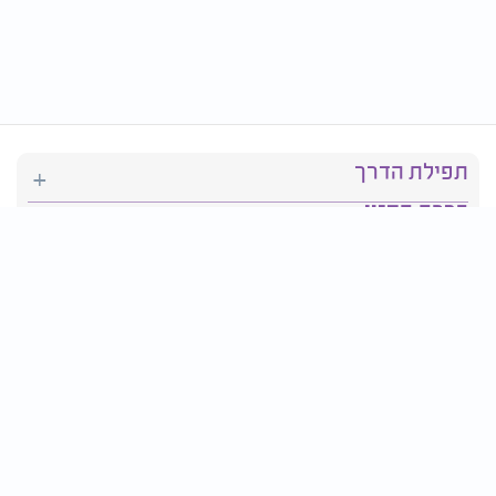
תפילת הדרך
ברכת המזון
יהדות
סידור תפילה
בריאות
חגים ומועדים