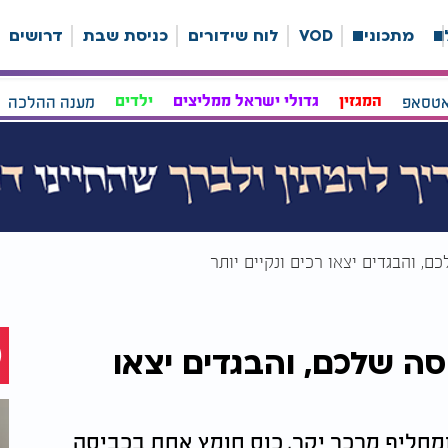
ה
מתכונים
VOD
לוח שידורים
כניסת שבת
דרושים
אטסאפ
המגזין
גדולי ישראל ממליצים
ילדים
מענה ההלכה
, והבגדים יצאו רכים ונקיים יותר
ה שלכם, והבגדים יצאו
חליף מרכך יקר, כוס חומץ אחת בכביסה