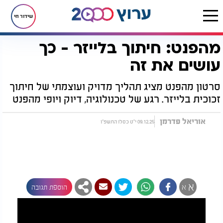
שידור חי
מהפנט: חיתוך בלייזר - כך
דף הבית
רץ בוואטסאפ
מהפנט: חיתוך בלייזר - כך עושים את זה
עושים את זה
סרטון מהפנט מציג תהליך מדויק ועוצמתי של חיתוך
זכוכית בלייזר. רגע של טכנולוגיה, דיוק ויופי מהפנט
אוריאל פדרמן
09.12.25 י"ט כסלו התשפ"ו
א
א
הוספת תגובה