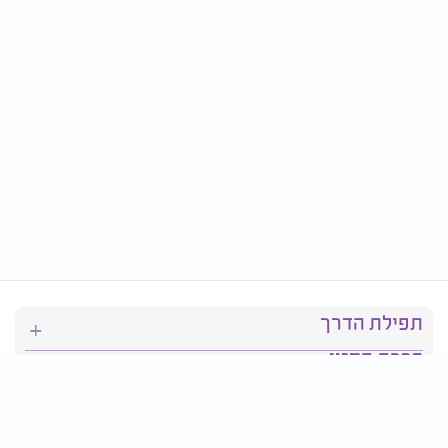
תפילת הדרך
ברכת המזון
יהדות
סידור תפילה