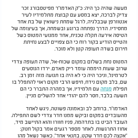
מעשה שהיה כך היה: כ"ק האדמו"ר מפיטסבורג זכר
צדיק לברכה, יצא במסע עם קבוצת מתלמידיו לעיר
אנטוורפן שבבלגיה, לרגל שמחת נישואין של בת אחד
מחסידיו. הדרך נפתחה ברוגע ובשמחה, אך בעיצומה של
הטיסה אירעה תקלה טכנית, אחד ממנועי המטוס כשל
והטייס הודיע בקור רוח כי הם צפויים לבצע נחיתת
חירום בשדה תעופה קטן ולא מוכר.
המטוס נחת בשלום במקום שכוח-אל, שדה תעופה צדדי
שרוב שעות היממה עומד ריק מאדם. ירדו הנוסעים
לטרמינל, וניכר היה כי לא היה בו תנועה מזה זמן רב.
שם, בלב מקום נידח, חיפש הרבי מקום ראוי להתפלל בו
תפילת
מנחה
עם תלמידיו, אך במהרה התברר כי הם
תשעה בלבד, חסר להם יהודי אחד להשלים מניין.
האדמו"ר, ברוחב לב ובאמונה פשוטה, ניגש לאחד
מהעובדים במקום וביקש ממנו חדר צדדי לשם התפילה.
העובד הביט בו בתדהמה, פניו חוורו והוא התיישב מיד,
אחוז התרגשות. לאחר מספר רגעים אמר בקול חנוק:
"אקצה לכם חדר שקט, בתנאי אחד". כאשר נשאל מהו