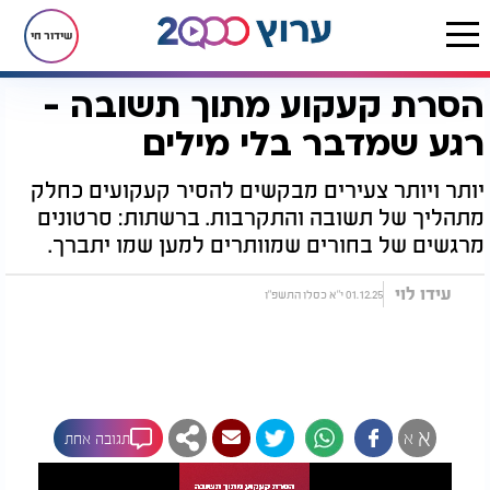
שידור חי
הסרת קעקוע מתוך תשובה -
דף הבית
רץ בוואטסאפ
הסרת קעקוע מתוך תשובה - רגע שמדבר בלי מילים
רגע שמדבר בלי מילים
יותר ויותר צעירים מבקשים להסיר קעקועים כחלק
מתהליך של תשובה והתקרבות. ברשתות: סרטונים
מרגשים של בחורים שמוותרים למען שמו יתברך.
עידו לוי
01.12.25 י"א כסלו התשפ"ו
א
א
תגובה אחת