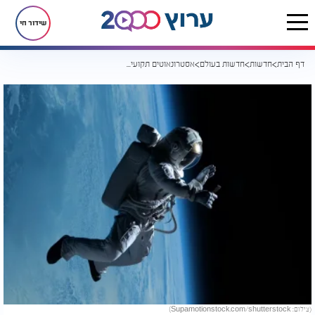
שידור חי
דף הבית
חדשות
חדשות בעולם
אסטרונאוטים תקועים בחלל: משימת "שנג'ואו-21" בלי דרך חזרה
(צילום: Supamotionstock.com/shutterstock)