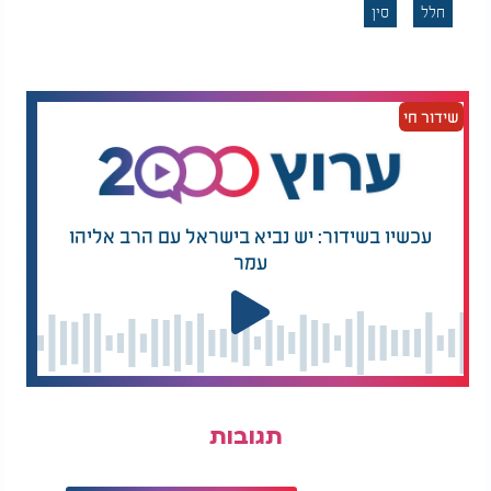
חלל
סין
אם העיכוב יימשך - ייתכן שצוות שנג'ואו-21
ישבור את
, גם אם לא זו הייתה הכוונה.
שיא השהות הסיני בחלל
שידור חי
עכשיו בשידור: יש נביא בישראל עם הרב אליהו
עמר
תגובות