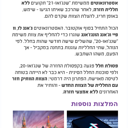
ממשימת "שנג'ואו-21" תקועים
אסטרונאוטים
ללא
, לאחר שהרכב שאיתו הגיעו - שימש,
חללית חזרה
באופן חריג, להצלת הצוות שקדם להם.
הכול התחיל בסוף אוקטובר. האסטרונאוטים
ג'אנג לו, וו
שוגרו כדי להחליף את צוות משימת
פיי וג'אנג הונגז'אנג
"שנג'ואו-20", שהשלים שישה חודשי שהות בחלל. לפי
הנוהל, שתי החלליות עוגנות בתחנה במקביל - אך
הפעם, משהו השתבש.
פגעה בקפסולת החזרה של שנג'ואו-20,
פסולת חלל
ולפי סוכנות החלל הסינית - היא כבר לא הייתה בטוחה
לטיסה מאוישת. הפתרון היה דרמטי:
הצוות הוותיק חזר
- והותיר את
עם החללית של הצוות החדש
האחרונים
.
ללא אמצעי חזרה
המלצות נוספות