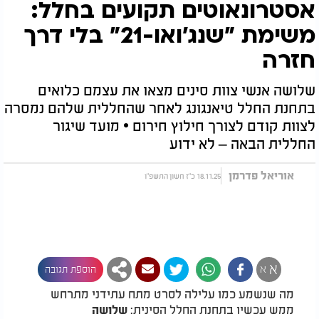
אסטרונאוטים תקועים בחלל:
משימת "שנג'ואו-21" בלי דרך
חזרה
שלושה אנשי צוות סינים מצאו את עצמם כלואים
בתחנת החלל טיאנגונג לאחר שהחללית שלהם נמסרה
לצוות קודם לצורך חילוץ חירום • מועד שיגור
החללית הבאה – לא ידוע
אוריאל פדרמן
18.11.25 כ"ז חשון התשפ"ו
א
א
הוספת תגובה
מה שנשמע כמו עלילה לסרט מתח עתידני מתרחש
ממש עכשיו בתחנת החלל הסינית:
שלושה