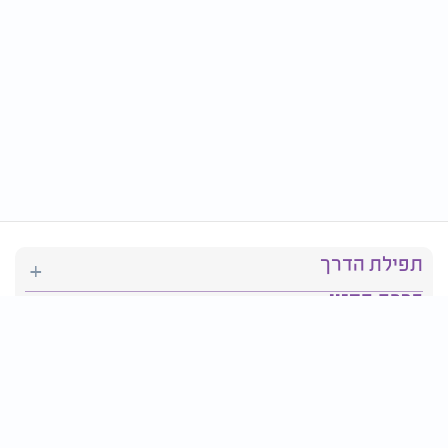
תפילת הדרך
ברכת המזון
יהדות
סידור תפילה
בריאות
חגים ומועדים