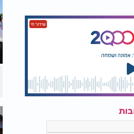
שידור חי
: אמונה ושמחה
בות