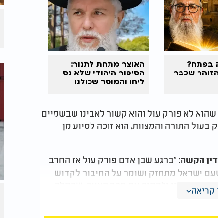
 בפתח?
האוצר מתחת לתנור:
הזוהר שכבר
הסיפור היהודי שלא נס
ליחו והמוסר שכולנו
צריכים לשמוע
 שהוא לא פורק עול והוא קשור לאבינו שבשמיים
בעול התורה והמצוות, הוא זוכה לסיוע מן
: "ברגע שבן אדם פורק עול אז החרב
דין הקשה
ן שעם ישראל מתחזק ושומר על החיבור לקדוש
שלוט בגורלנו ולדחות את חרב האויב, שהחלה
קריאה
מיתי הוא ניצחון רוחני, המושג רק דרך שמירת