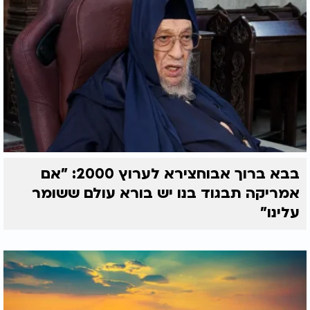
מה סוד הכוח של המצווה הזו?
בספר יחזקאל כתוב: "וראשית עריסותיכם תתנו לכהן
להניח ברכה אל ביתך". גם הבן איש חי מדגיש את
הברכה הגדולה המצויה בבית בזכות ההפרשה. יש אפילו
רמז בפסוק: "הטריפני לחם חוקי", ראשי תיבות "חלה".
הפרשת חלה היא לא רק מצווה, זו זכות נשית, שפתוחה
בפני כל אישה או נערה, לא משנה כלל הרקע הדתי שלה,
שמבקשת לחזק את הבית, בגוף, בנפש ובאמונה.
בבא ברוך אבוחצירא לערוץ 2000: "אם
אמריקה תבגוד בנו יש בורא עולם ששומר
עלינו"