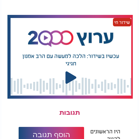
מה עושים אם שכחנו להפריש?
אפשר לתקן גם אחרי האפייה. פשוט לכסות, לברך
ולהפריש, ורק אז לאכול.
שידור חי
והברכה?
בָּרוּךְ אַתָּה יְיָ אֱלֹהֵינוּ מֶלֶךְ הָעוֹלָם, אֲשֶׁר קִדְּשָׁנוּ בְּמִצְוֹתָיו
וְצִוָּנוּ לְהַפְרִישׁ חַלָּה תְּרוּמָה
(והאשכנזים אומרים:
)
חַלָּה מִן הָעִיסָּה
עכשיו בשידור: הלכה למעשה עם הרב אמנון
חגיגי
לאחר הברכה, לוקחים חתיכה קטנה מן העיסה, מרימים
אותה ואומרים:
"הֲרֵי זוֹ חַלָּה."
להזמנת חוג בית / הפרשת חלה לחצו כאן>
המלצות נוספות
תגובות
היו הראשונים
הוסף תגובה
להגיב