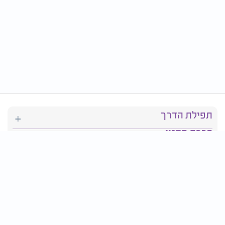
תפילת הדרך
ברכת המזון
יהדות
סידור תפילה
בריאות
חגים ומועדים