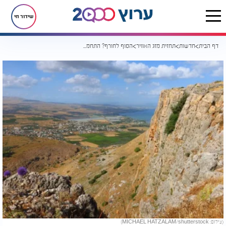
שידור חי
דף הבית
חדשות
תחזית מזג האוויר
הסוף לחורף? התחממות הדרגתית בתחילת השבוע
(צילום: MICHAEL HATZALAM/shutterstock)