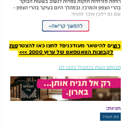
רוחות מזרחיות חזקות צפויות לנשוב בשעות הבוקר
בהרי הצפון והמרכז, ובמהלך היום בעיקר בהרי הצפון -
שם גם ייתכן אובך מקומי.
להמשך קריאה
הטמפרטורות החזויות להיום והלילה:
: 13° בלילה, 18° ביום
ירושלים
: 16°-22°
תל אביב
רוצים להישאר מעודכנים? לחצו כאן להצטרפות
: 14°-22°
באר שבע
לקבוצות הוואטסאפ של ערוץ 2000 >>>
: 15°-23°
חיפה
: 14°-21°
טבריה
מצאתם טעות בכתבה? כתבו לנו
: 10°-18°
צפת
: 17°-25°
אילת
תגיות:
מזג האוויר