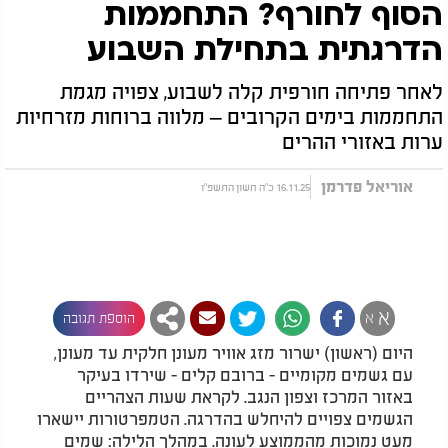
הסוף לחורף? התחממות
הדרגתית בתחילת השבוע
לאחר פתיחה חורפית קלה לשבוע, צפויה מגמת
התחממות בימים הקרובים – מלווה ברוחות מזרחיות
ערות באזורי ההרים
אוריאל פדרמן
16.11.25 כ"ה חשון התשפ"ו
א
א
הוספת תגובה
היום (ראשון) ישרור מזג אוויר מעונן חלקית עד מעונן,
עם גשמים מקומיים - ברובם קלים - שירדו בעיקר
באזור המרכז וצפון הנגב. לקראת שעות הצהריים
הגשמים צפויים להיחלש בהדרגה. הטמפרטורות יישארו
מעט נמוכות מהממוצע לעונה. במהלך הלילה: שמים