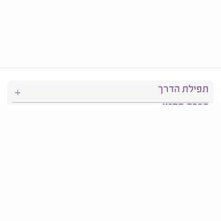
תפילת הדרך
ברכת המזון
יהדות
סידור תפילה
בריאות
חגים ומועדים