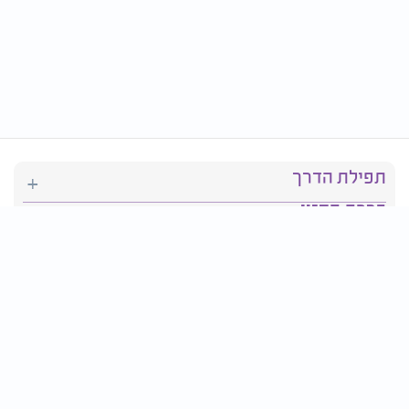
תפילת הדרך
ברכת המזון
יהדות
סידור תפילה
בריאות
חגים ומועדים