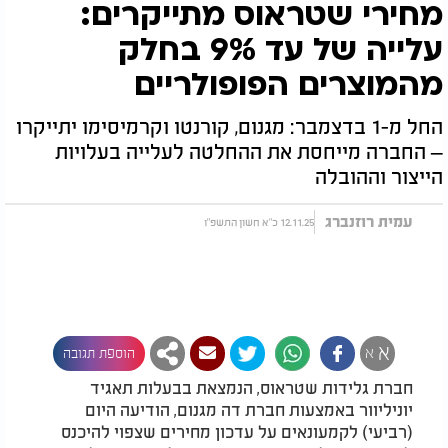
מחירי שטראוס מתייקרים:
עלייה של עד 9% בחלק
מהמוצרים הפופולריים
החל מ-1 בדצמבר: מגנום, קורנטו וקרמיסימו יתייקרו
– החברה מייחסת את ההחלטה לעלייה בעלויות
הייצור וההובלה
עמית רוזנברג
12.11.25 כ"א חשון התשפ"ו
א
א
הוספת תגובה
חברת גלידות שטראוס, הנמצאת בבעלות תאגיד
יוניליוור באמצעות חברת דה מגנום, הודיעה היום
(רביעי) לקמעונאים על עדכון מחירים שצפוי להיכנס