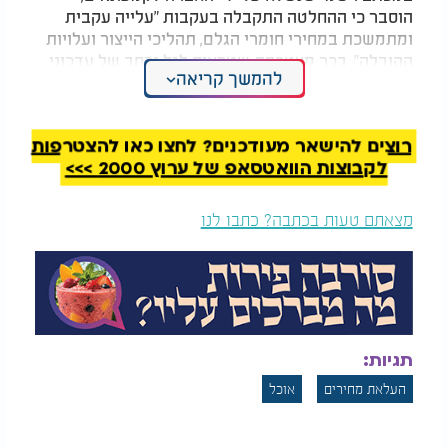
הוסבר כי ההחלטה התקבלה בעקבות "עלייה עקבית
ומתמשכת במחירי חומרי הגלם, תהליכי הייצור ועלויות
ההובלה". בכך מצטרפת שטראוס לגל נרחב של עדכוני
להמשך קריאה
מחירים בענף המזון, כאשר יצרנים נוספים כבר הודיעו
על צעדים דומים לקראת סוף השנה האזרחית.
רוצים להישאר מעודכנים? לחצו כאן להצטרפות
לקבוצות הוואטסאפ של ערוץ 2000 >>>
מצאתם טעות בכתבה? כתבו לנו
תגיות:
העלאת מחירים
אוכל