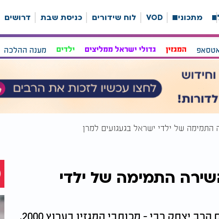
ה
מתכונים
VOD
לוח שידורים
כניסת שבת
דרושים
אטסאפ
המגזין
גדולי ישראל ממליצים
ילדים
מענה ההלכה
 התמימה של ילדי ישראל בגעגועים למרן
שירה התמימה של ילדי
ילדי תלמוד תורה 'חניכי הישיבות' יחד עם הרב יצחק רבי - מכותבי המגזין בערוץ 2000,