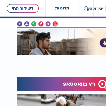
תרומות
לשידור החי
יצירת קשר
רץ בוואטסאפ