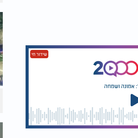
שידור חי
: אמונה ושמחה