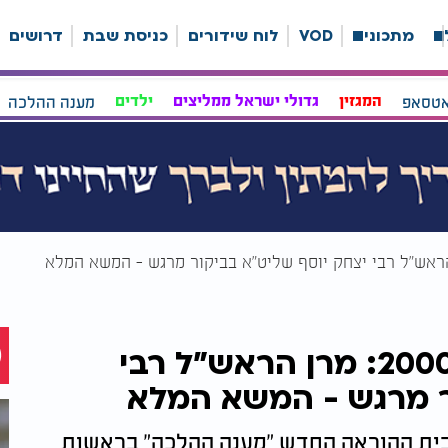
ה
מתכונים
VOD
לוח שידורים
כניסת שבת
דרושים
אטסאפ
המגזין
גדולי ישראל ממליצים
ילדים
מענה ההלכה
המעמד ההיסטורי בערוץ 2000: מרן הראש"ל רבי
ר מרגש - המשא המלא
בית ההוראה החדש "מענה ההלכה" בראשות