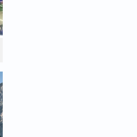
עד גיל שלושים ושתיים, שלושים ואחת", שנהיה
ף פעם לא ראיתי עיתון, לא ראיתי צורת עיתון.
אז החדשות, העיתונים, היו מעניינים, היה
 לא כמו היום, שטויות כותבים כל היום. אפילו
ות.
ן המודיע. אז לא היה הדרך, אז שלחו לו עיתון
 אז, כלום, לא שמעתי, לא ידעתי שום דבר.
וד, אוטומט לאט לאט מעלה הזיכרון. לא נולד עם
דמו"ר אחד, אדמו"ר בכיר. אמרתי לו, שמרן
ב לא הלך לאספת הורים. היתה פעם אחת שהוא
 בתלמוד תורה בני ציון, אפוא אתה לומד? עד
לימוד. הרב כתב את יביע אומר. זה בא על
 שירים, היה שר איתנו איזה עשר דקות, רבע
השיר, תקראו לי לזימון. נכנס לחדר, ממשיך
, הוא היה חוזר לזימון.