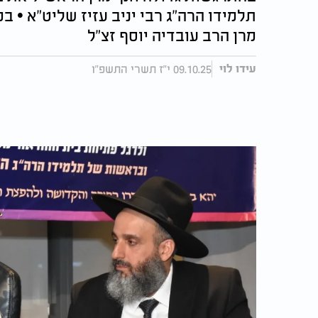
תלמידו הרה"ג רבי יניב עזיז שליט"א • 
מרן הרב עובדיה יוסף זצ"ל
09.10.25 י"ז תשרי התשפ"ו
עידו לוי