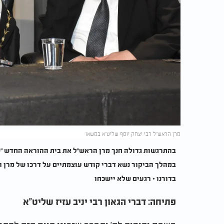
מרן הראש"ל רבי יצחק יוסף שליט"א במשאו
בהתרגשות גדולה חנך מרן הראש"ל את בית ההוראה החדש "מע
במהלך הביקור נשא דברי קודש עוצמתיים על דרכו של מרן הר
בדורנו • רגעים שלא יישכחו
פתיחה: דברי הגאון רבי יניב עזיז שליט"א