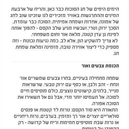
הימים היפים של חג הסוכות כבר כאן, והריח של ארבעת
המינים וההתרגשות באוויר מזכירים לנו שזכינו שוב לחג
של אמונה, אחדות ושמחה אמיתית. הסוכה כבר עומדת,
הסכך ירוק וטרי, ועכשיו מגיע שלב הקסם - להפוך אותה
לפינת גן עדן קטנה, מלאה אור וחום משפחתי.
לא צריך להשקיע הון, אלא לב. כמה נגיעות נכונות - וזה
מספיק כדי ליצור אווירה טובה, מזמינה ומלאת שמחת
חג.
הכנסת צבעים ואור
שמחה מתחילה בעיניים. בחרו צבעים שמשרים אור
ונחת - זהב ולבן, או כסף עם ירוק טבעי. שרשראות
מנייר, בלונים, קישוטים נוצצים, כולם מוסיפים חיים
לסוכה. אל תעמיסו יותר מדי, אבל גם אל תשאירו את
הסוכה אפורה.
התאורה היא סוד הקסם: נורות לד קטנות או פנסים
סולאריים יוצרים אור רך ומזמין. בערבים, נרות ריחניים
או נרות שבת מוסיפים חמימות וריח של קדושה - רק
הקפידו על בטיחות.