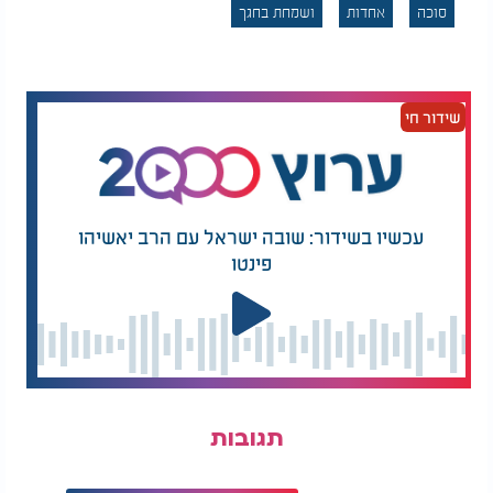
שיכול להפתיע אתכם
בית מסודר בלי
סוכה
אחדות
ושמחת בחגך
להתאמץ
הכניסו לשולחן מפה חגיגית בצבע בהיר, כמה כריות
צבעוניות, פינת ישיבה נוחה ושמיכה קלה ללילות
הקרירים. שטיח קטן יוסיף תחושת חמימות, במיוחד אם
שידור חי
יש ילדים.
וכמובן - פינה קטנה של קדושה: סידור, תנ״ך או ספר
תהילים
על מדף או שולחן צד. כך כל מי שנכנס ירגיש
שהסוכה שלכם היא לא רק מקום ישיבה, אלא מקום עם
ערך רוחני.
עכשיו בשידור: שובה ישראל עם הרב יאשיהו
פינטו
אווירה ונשמה
האווירה היא הנשמה של הסוכה. ריח עדין של וניל,
קינמון או הדס מוסיף שלווה. שירים שמחים ברקע
יוצרים תחושת חג אמיתית - לא רעש של רחוב, אלא
שמחה של מצווה.
אפשר להוסיף שעון קטן, מנורה דקורטיבית או מאוורר
תגובות
שמרענן את האוויר - העיקר שתהיה נוחות ושמחה
לאורך כל ימי החג.