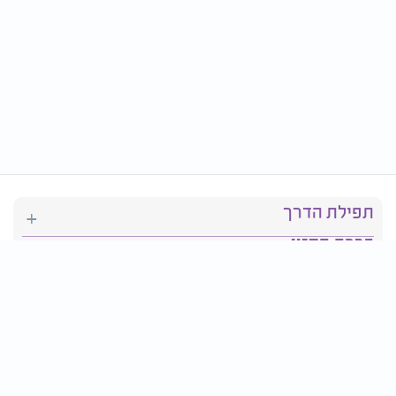
תפילת הדרך
ברכת המזון
יהדות
סידור תפילה
בריאות
חגים ומועדים