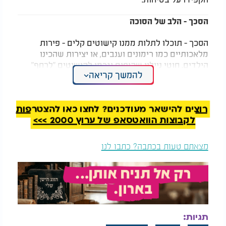
הסכך - הלב של הסוכה
הסכך - תוכלו לתלות ממנו קישוטים קלים - פירות
מלאכותיים כמו רימונים וענבים, או יצירות שהכינו
הילדים. חוטי ניילון שקופים יגרמו לקישוטים "לרחף"
להמשך קריאה
באוויר וליצור מראה מרהיב, במיוחד כשאור הנרות
משתקף בהם בלילה.
רוצים להישאר מעודכנים? לחצו כאן להצטרפות
פנים הסוכה - אווירה של בית יהודי
לקבוצות הוואטסאפ של ערוץ 2000 >>>
המלצות נוספות
מצאתם טעות בכתבה? כתבו לנו
אל תזרקו את הלחם
7 הרגלים פשוטים
תגיות:
היבש: הטריק הפשוט
שיעזרו לכם לשמור על