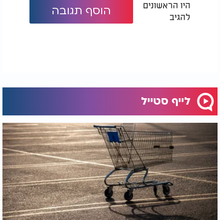
היו הראשונים
הוסף תגובה
מגע אישי ומשפחתי
להגיב
אל תשאירו את הילדים בחוץ - תנו להם להיות חלק.
שיציירו, יכתבו ברכות, יעשו שרשראות נייר צבעוניות
ויתלו אותן בעצמם.
שלבו תמונות משפחתיות, ברכות מחברים או מהילדים
- וכך תהפכו את הסוכה לבית קטן של אהבה ושמחה.
כמה טיפים קטנים עם לב גדול
לייף סטייל
- אבן ירושלמית קטנה על המדף, ענף
שלבו אלמנטים מהטבע
דקל, או צרור עלי הדס. פרטים קטנים שמחברים את הסוכה
לאדמת הקודש שלנו.
- מקום שבו הילדים תולים ציורים על
צרו "קיר מצוות" קטן
ארבעת המינים, פינת צדקה, או תהילים שילמדו בחג. זה מעניק
משמעות וחינוך ערכי יחד עם יופי.
- כל נר שתדליקו וכל חיוך שתעניקו בתוך
זכרו את האור הפנימי
הסוכה הוא הקישוט החשוב ביותר. אין עיצוב שיחליף אהבה
בבית.