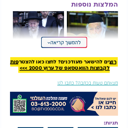
המלצות נוספות
להמשך קריאה
לגדל זקן גם אם זה
מעמד אדיר: תפילה
פוגע בשלום בית? שו"ת
מיוחדת עם הגה"צ
עם שר התורה
המקובל הרב דוד בצרי
רוצים להישאר מעודכנים? לחצו כאן להצטרפות
לקבוצות הוואטסאפ של ערוץ 2000 >>>
לפדיון הכפרות שלכם בהידור רב לחצו כאן >>
מצאתם טעות בכתבה? כתבו לנו
תגיות: