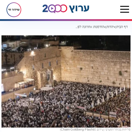
שידור חי
דף הבית
יהדות
הזדמנות אחרונה לפני היום הקדוש: הצטרפו לסליחות אחרונות מהכותל
סליחות בכותל המערבי (צילום: Chaim Goldberg/Flash90)