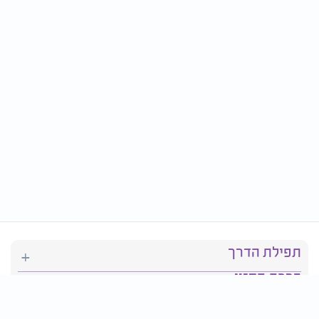
תפילת הדרך
ברכת המזון
יהדות