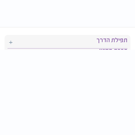
תפילת הדרך
ברכת המזון
יהדות
סידור תפילה
בריאות
חגים ומועדים