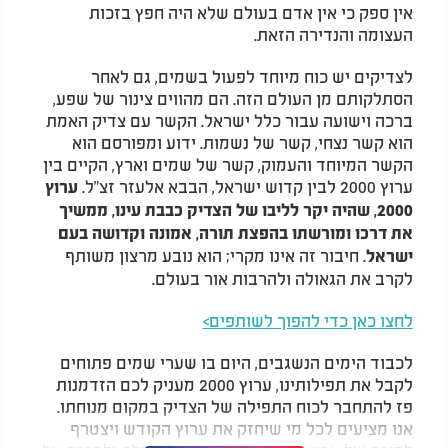
אין ספק כי אין אדם בעולם שלא היה חפץ בזכות
העצומה והנדירה הזאת.
לצדיקים יש כוח מיוחד לפעול בשמים, גם לאחר
הסתלקותם מן העולם הזה. הם מהווים צינור של שפע,
ברכה וישועה עבור כלל ישראל. הקשר עם צדיק האמת
הוא קשר נצחי, קשר של נשמות. ידוע ומפורסם הוא
הקשר המיוחד והעמוק, קשר של שמים וארץ, הקיים בין
ערוץ 2000 לבין קדוש ישראל, הבבא אלעזר זצ"ל.
ערוץ
2000, שהיה יקר לליבו של הצדיק כבבת עינו, ממשיך
את דרכו ומורשתו בהפצת תורה, אמונה וקדושה בעם
. חיבור זה אינו מקרי; הוא נובע מרצון משותף
ישראל
לקרב את הגאולה ולהרבות אור בעולם.
לחצו כאן כדי להפוך לשותפים>
לכבוד הימים הנשגבים, היום בו שערי שמים פתוחים
לקבל את תפילותינו, ערוץ 2000 מעניק לכם הזדמנות
פז להתחבר לכוח התפילה של הצדיק במקום מנוחתו.
אנו מציעים לכל מי שיחזק את ערוץ הקודש ויצטרף