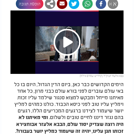
א
א
הוספת תגובה
Play
בבא אלעזר זצוק"ל (קרדיט: עמרם אילוז)
Video
הימים הקדושים כבר כאן, ביום הדין הגדול, היום בו כל
באי עולם עוברים לפני בורא עולם כבני מרון, כל אחד
מאיתנו מייחל ומבקש למצוא סנגור שילמד עליו זכות
וימליץ עליו טוב לפני כיסא הכבוד. כולנו כמהים למליץ
יושר שיעמוד לצידנו ברגעים המכריעים הללו, רגעים
בהם נגזר דיננו לחיים טובים ולשלום.
ומי מאיתנו לא
היה רוצה שצדיק יסוד עולם, הבבא אלעזר אבוחצירא
.
זכותו תגן עלינו, יהיה זה שיעמוד כמליץ יושר בעבורו
?