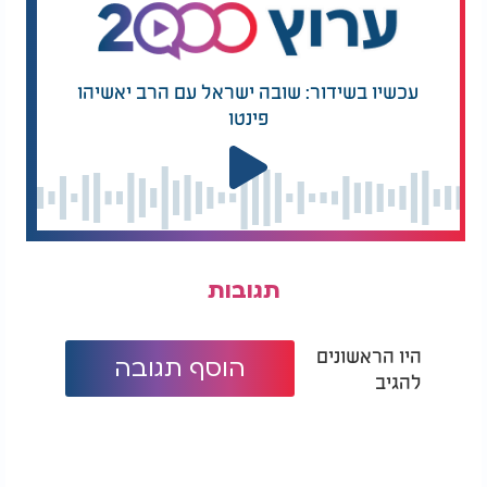
לצדיק ולמפעליו, זוכה שהצדיק יפעל עבורו בשמים
וימליץ עליו טוב. ביום
כיפור
הקרוב, כאשר תעמדו
בתפילה לפני מלך מלכי המלכים, דעו כי יש לכם סנגור
עכשיו בשידור: שובה ישראל עם הרב יאשיהו
גדול בשמים, בזכות החיבור שלכם לערוץ 2000.
פינטו
לחצו כאן כדי להפוך לשותפים>
אל תחמיצו את ההזדמנות היקרה הזו. חזקו את עצמכם
ואת משפחתכם בקשר אמיץ עם צדיק האמת, ותזכו
בעזרת השם לשנה טובה ומתוקה, שנת גאולה וישועה.
כדי להצטרף ולהבטיח ששמכם יוזכר על ציון הבבא
תגובות
אלעזר זצ"ל, לחצו על הקישור או חייגו כעת: 073-
3212933
היו הראשונים
הוסף תגובה
להגיב