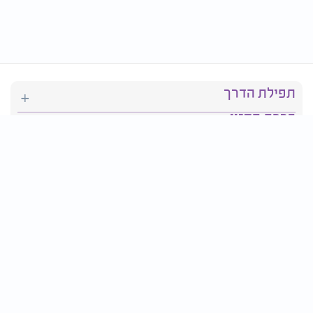
תפילת הדרך
ברכת המזון
יהדות
סידור תפילה
בריאות
חגים ומועדים