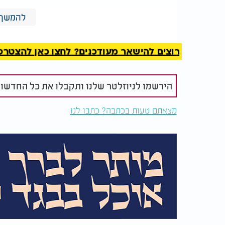
במידה שהחשש יתממש והיועצת המשפטית ת
להמשך 
להפגנות מול ביתה של בהרב-מיארה, בדרישה ל
נזכיר כי בעבר הפגינו חסידי ברסלב גם מו
רוצים להישאר מעודכנים? לחצו כאן להצטרפות ל
בדרישה לסייע לנוסעים לאומן.
הירשמו לניוזלטר שלנו ותקבלו את כל החדשו
מצאתם טעות בכתבה? כתבו לנו