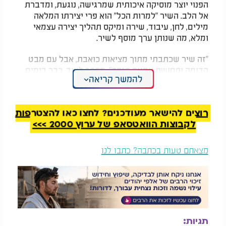
הפנוי יוצר מוסיקה איכותית שמרגישה, נוגעת, ומדברת
אל הלב. השיר "למרות הכל" הוא פרי יצירתו המלאה
מילים, לחן, עיבוד, שירה ומיקס תהליך יצירה עצמאי
ומלא, מה שנותן ערך מוסף לשיר.
"זה שיר שכתבתי מתוך מציאות כואבת, אבל עם מבט
קדימה ותחושת אמונה חזקה", מספר ליעד. כבר בימים
להמשך קריאה
אלו הוא עובד על פרויקטים נוספים ומבטיח לא מעט
הפתעות בהמשך.
רוצים להישאר מעודכנים? לחצו כאן להצטרפות
לקבוצות הוואטסאפ של ערוץ 2000 >>>
מצאתם טעות בכתבה? כתבו לנו
תגיות: