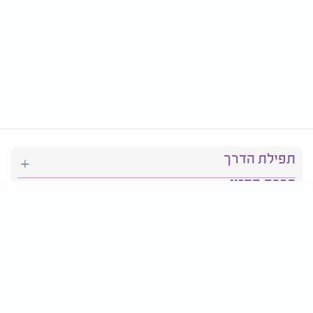
תפילת הדרך
ברכת המזון
יהדות
סידור תפילה
בריאות
חגים ומועדים