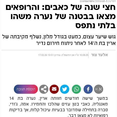
הסרטון מ-
contact@tv2000.co.il
)
חצי שנה של כאבים: והרופאים
מצאו בבטנה של נערה משהו
בלתי נתפס
גוש שיער עצום, כמעט בגודל מלון, נשלף מקיבתה של
ארין בת ה־14 לאחר ניתוח חירום נדיר
אלעד צור
10.08.25 ט"ז אב התשפ"ה, עודכן 13:51 17.02.26
א
א
הוספת תגובה
במשך שישה חודשים חוותה ארין, נערה בת 14
מאנגליה, כאבי בטן עזים שהלכו והחמירו. אמה, ג’ודי,
סברה בתחילה שמדובר בבעיות עיכול קלות, אך בדיקות
רפואיות לא מצאו דבר.