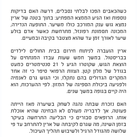
כשהכאבים הפכו לבלתי נסבלים, דרשה האם בדיקות
נוספות ואז הגיע הממצא המפתיע: בתוך בטנה של ארין
נמצא גוש ענק המורכב כולו משיער. התופעה הנדירה,
המכונה תסמונת רפונזל, מתרחשת כאשר אדם בולע
שיער לאורך זמן עד שהוא מצטבר בקיבה ובמעיים.
ארין הועברה לניתוח חירום בבית החולים לילדים
בבריסטול. במשך חמש שעות עבדו המנתחים על
הוצאת הגוש, שקוטרו הגיע ל 21 סנטימטרים כמעט
בגודל של מלון קטן. הצוות הרפואי סיפר כי זה אחד
המקרים הגדולים בהם נתקלו, וכי הגוש גרם לאנמיה
ולפגיעה ביכולת הספיגה של המזון. לפי ההערכות, הוא
היה קיים בגופה במשך שנים.
האם נזכרת שבתה נהגה לשחק בשיערה מאז הייתה
פעוטה, אך לדבריה מעולם לא הבחינה שהיא אוכלת
אותו. הרופאים סבורים כי הבליעה התרחשה בעיקר
בזמן השינה, מה שגרם לקיבתה של ארין להתרחב עד פי
שלושה מהגודל הרגיל ולשיבוש תהליך העיכול.