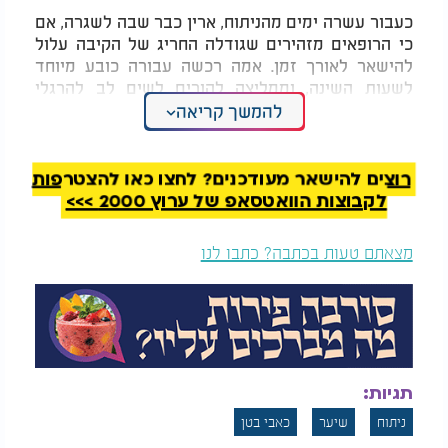
כעבור עשרה ימים מהניתוח, ארין כבר שבה לשגרה, אם
כי הרופאים מזהירים שגודלה החריג של הקיבה עלול
להישאר לאורך זמן. אמה רכשה עבורה כובע מיוחד
לשעות השינה, וממליצה להורים לשים לב להרגלי
השיער של ילדיהם. לדבריה, במצבים חמורים ניתן
להמשך קריאה
להיעזר גם באמצעים כמו צעצועי פידג’ט או טיפול
קוגניטיבי התנהגותי כדי למנוע התפתחות של מצב
דומה.
רוצים להישאר מעודכנים? לחצו כאן להצטרפות
לקבוצות הוואטסאפ של ערוץ 2000 >>>
מצאתם טעות בכתבה? כתבו לנו
תגיות:
ניתוח
שיער
כאבי בטן