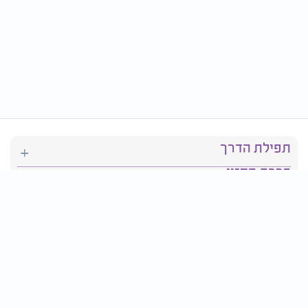
תפילת הדרך
ברכת המזון
יהדות
סידור תפילה
בריאות
חגים ומועדים