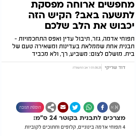
מחפשים ארוחה מפסקת
לתשעה באב? הקיש הזה
יכבוש את הלב שלכם
תפוחי אדמה, גזר, תיבול עדין ואפס התחכמויות -
תבנית אחת שממלאת בעדינות ומשאירה טעם של
בית. מושלם לצום: משביע, רך, ולא מכביד
דוד שריקי
01.08.25 ז' אב התשפ"ה
א
א
הוספת תגובה
מצרכים לתבנית בקוטר 24 ס"מ:
4 תפוחי אדמה בינוניים, קלופים וחתוכים לקוביות