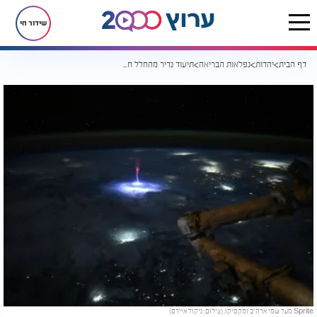
שידור חי
דף הבית
יהדות
נפלאות הבריאה
תיעוד נדיר מהחלל חושף תופעת ברק שלא ראיתם מעולם
Sprite מעל שמי ארה"ב ומקסיקו. (צילום: ניקול איירס)