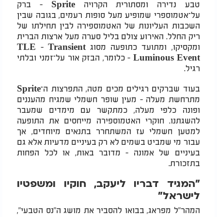
טבע נדירה ומסתורית הקרויה Sprite - ברק
על־אטמוספרי שמופיע מעל סופות רעמים, בגובה שבין
השכבות העליונות של האטמוספירה לבין תחילתו של
ריק החלל. האירוע צולם בליל סערה מעל ארצות הברית
ומקסיקו, ומתועד כתופעה מסוג TLE - Transient
Luminous Event - כלומר, הבזק אור על־זמני ובלתי
רגיל.
בעוד שברקים רגילים מכים מטה, התפרצות ה־Sprite
מתרחשת מעלה - מעין שופר חשמלי שמגיח מהעננים
ופונה כלפי מעלה, כמתקשר עם מימדים שמעבר
להשגתנו. חוקרי האטמוספירה מייחסים את התופעה
למטען חשמלי עז המשתחרר בתנאים מיוחדים, אך
עבור מי שמביט בשמים לא רק בעיניים מדעיות אלא גם
בעיניים של אמונה - מדובר באות, או לכל הפחות
בתזכורת.
"המגיד דבריו ליעקב, חוקיו ומשפטיו
לישראל"
המהר"ל מפראג, בבואו להסביר את מושג ה"נס הטבעי",