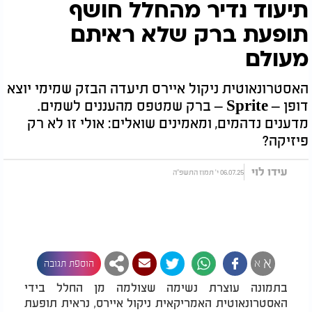
תיעוד נדיר מהחלל חושף
תופעת ברק שלא ראיתם
מעולם
האסטרונאוטית ניקול איירס תיעדה הבזק שמימי יוצא
דופן – Sprite – ברק שמטפס מהעננים לשמים.
מדענים נדהמים, ומאמינים שואלים: אולי זו לא רק
פיזיקה?
עידו לוי
06.07.25 י' תמוז התשפ"ה
א
א
הוספת תגובה
בתמונה עוצרת נשימה שצולמה מן החלל בידי
האסטרונאוטית האמריקאית ניקול איירס, נראית תופעת