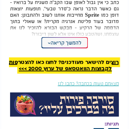
כתב כי אין גבול לאופן שבו הקב"ה משגיח על ברואיו -
גם כאשר הדבר נראה כ"סדר טבעי". תופעות יוצאות
דופן כמו Sprite מחייבות אותנו לשוב ולהתבונן: האם
מדובר בעוד פליטת אנרגיה מקרית? או שאולי בתוך
הדממה של הרקיע - מבקש הבורא להזכיר לנו את
עוצמתו, ושהטבע כולו אינו אלא לשון דיבורו?
להמשך קריאה
חז"ל כבר אמרו: "רעמים נבראו לפשט עקמומיות שבלב"
(ברכות נט), ובדומה לכך, הרמב"ם בלשונו הזהב כתב
בהלכות יסודי התורה כי ראוי לאדם להתבונן במעשי
רוצים להישאר מעודכנים? לחצו כאן להצטרפות
הבריאה - ומתוך כך להגיע לאהבה ויראה. ומה יאמר
לקבוצות הוואטסאפ של ערוץ 2000 >>>
אדם שזוכה לראות כוחות חשמליים שמנתרים מעלה,
מעלה - חורכים את שמי הרקיע כמו אצבע אלוקית?
מצאתם טעות בכתבה? כתבו לנו
סודות הברק והמבט העליון
בכתבי האר"י הקדוש ובליקוטי מוהר"ן, חוזר הרעיון
שברקים ואורות שבשמיים הם ביטויים של שפע רוחני
היורד לעולם. הברק - כפי שמבואר בזוהר - הוא "אות
חותם", סימן של הארה פנימית שצריכה לחדור גם אל
תוך החומר. האם ייתכן שדווקא Sprite, היוצא כלפי
תגיות: