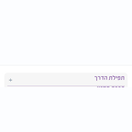
תפילת הדרך
ברכת המזון
יהדות
סידור תפילה
בריאות
חגים ומועדים