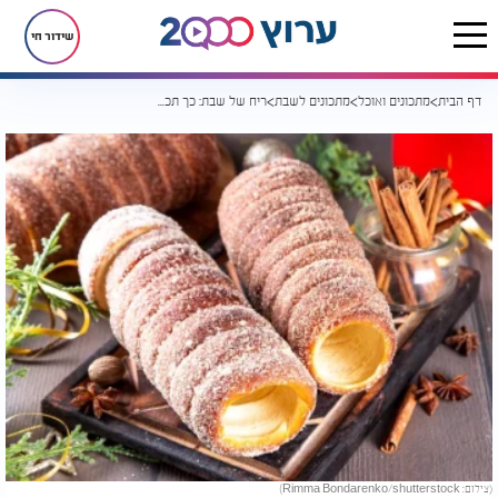
שידור חי
דף הבית
מתכונים ואוכל
מתכונים לשבת
ריח של שבת: כך תכינו קיורטוש קינמון מושלם בבית
(צילום: Rimma Bondarenko/shutterstock)