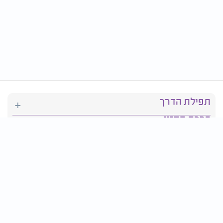
תפילת הדרך
ברכת המזון
יהדות
סידור תפילה
בריאות
חגים ומועדים