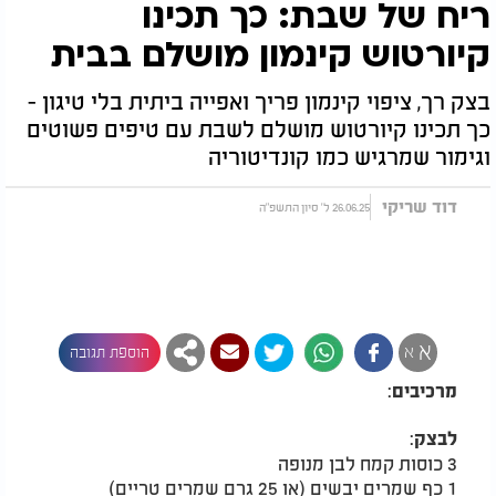
ריח של שבת: כך תכינו
קיורטוש קינמון מושלם בבית
בצק רך, ציפוי קינמון פריך ואפייה ביתית בלי טיגון -
כך תכינו קיורטוש מושלם לשבת עם טיפים פשוטים
וגימור שמרגיש כמו קונדיטוריה
דוד שריקי
26.06.25 ל' סיון התשפ"ה
א
א
הוספת תגובה
:
מרכיבים
:
לבצק
3 כוסות קמח לבן מנופה
1 כף שמרים יבשים (או 25 גרם שמרים טריים)