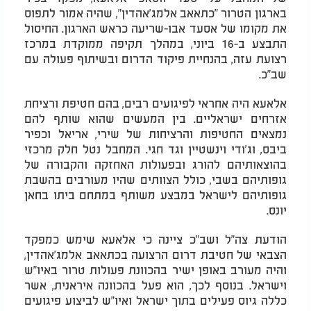
בארגון הטרור "כתאאב אלמג'אהדין", שהיה אמור לתפוס
את מקומו של אסעד אבו-שריעה כראש הארגון. החיסול
התבצע ב-16 ביוני, במהלך תקיפה ממוקדת במרכז
רצועת עזה, בהנחיית פיקוד הדרום ובשיתוף פעולה עם
שב"כ.
אלאעא היה אחראי לפיגועים רבים, בהם חטיפת ורציחת
אזרחים ישראליים. בין המעשים שהוא שותף להם
נמצאים החטיפות והרציחות של שירי, אריאל וכפיר
ביבס, וג'ודי וינשטיין וגד חגי. המחבל נטל חלק מרכזי
בהוצאותיהם להורג ובפעולות האחזקה והקבורה של
גופותיהם בשבי, כולל הצוותים שהיו מעורבים בהשבת
גופותיהם לישראל במבצע משותף במתחם ביתו בחאן
יונס.
הודעת צה"ל ושב"כ ציינה כי אלאעא שימש כמפקד
הצבאי של חטיבת דרום הרצועה בכתאאב אלמג'אהדין,
והיה מעורב באופן ישיר בהכוונת פעולות טרור באיו"ש
וישראל. בנוסף לכך, הוא פעל בהכוונה איראנית, אשר
כללה גיוס פעילים בתוך ישראל ואיו"ש לביצוע פיגועים