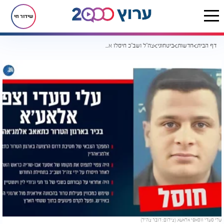
שידור חי
דף הבית
חדשות
ביטחוני
צה"ל ושב"כ חיסלו את המחבל עלי סעדי ווסאפי אלאעא, בכיר בכתאאב אלמג'אהדין שחטף את שירי ביבס וילדיה
עלי סעדי ווסאפי אלאעא. (צילום: דובר צה״ל)