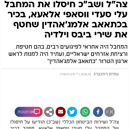
צה"ל ושב"כ חיסלו את המחבל
עלי סעדי ווסאפי אלאעא, בכיר
בכתאאב אלמג'אהדין שחטף
את שירי ביבס וילדיה
המחבל היה אחראי לפיגועים רבים, בהם חטיפת
ורציחת אזרחים ישראליים, ועתיד היה למנות לראש
ארגון הטרור "כתאאב אלמג'אהדין"
עמית רוזנברג
20.06.25 כ"ד סיון התשפ"ה
א
א
136תגובות
צה"ל ושירות הביטחון הכללי (שב"כ) הודיעו על חיסולו
של המחבל עלי סעדי ווסאפי אלאעא, מפקד בכיר