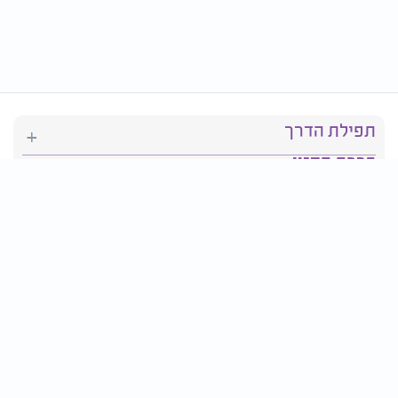
תפילת הדרך
ברכת המזון
יהדות
סידור תפילה
בריאות
חגים ומועדים