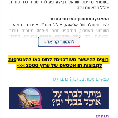
בשטחי מדינת ישראל, וביצע פעולות טרור נגד כוחות
צה"ל ברצועת עזה.
המאבק המתמשך בארגוני הטרור
לצד חיסולו של אלאעא, צה"ל ושב"כ ציינו כי במהלך
השבוע האחרון, הותקפו יותר מ-300 מטרות טרור
ברצועת עזה, כולל מחבלים, מבנים צבאיים, מחסני
להמשך קריאה
אמצעי לחימה, עמדות נ"ט וצליפה. המהלכים האוויריים
והקרקעיים נועדו לפגוע קשה בארגוני הטרור השונים,
במיוחד אלו האחראים לטבח הרצחני ביום ה-7
באוקטובר.
רוצים להישאר מעודכנים? לחצו כאן להצטרפות
לקבוצות הוואטסאפ של ערוץ 2000 >>>
צה"ל ושב"כ הדגישו כי הם ימשיכו לפעול במלוא העוז
כדי לאתר ולסכל את פעולתם של המחבלים המובילים
מצאתם טעות בכתבה? כתבו לנו
את ארגוני הטרור. "המאבק במי שלקחו חלק בטבח ה-7
באוקטובר נמשך", אמרו.
המאבק לא מסתיים
צה"ל ושב"כ מציינים כי חיסולו של אלאעא הוא צעד נוסף
במאבק הבלתי מתפשר של ישראל נגד ארגוני הטרור
תגיות:
ברצועת עזה וביהודה ושומרון. כוחות הביטחון מודעים