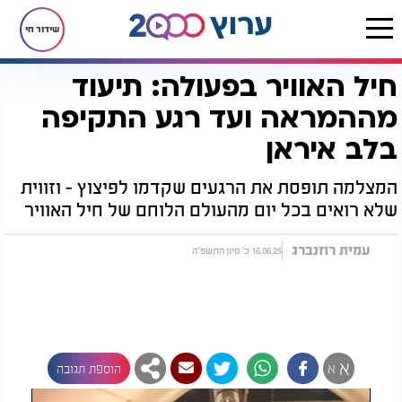
שידור חי
חיל האוויר בפעולה: תיעוד
דף הבית
רץ בוואטסאפ
חיל האוויר בפעולה: תיעוד מההמראה ועד רגע התקיפה בלב איראן
מההמראה ועד רגע התקיפה
בלב איראן
המצלמה תופסת את הרגעים שקדמו לפיצוץ - וזווית
שלא רואים בכל יום מהעולם הלוחם של חיל האוויר
עמית רוזנברג
16.06.25 כ' סיון התשפ"ה
א
א
הוספת תגובה