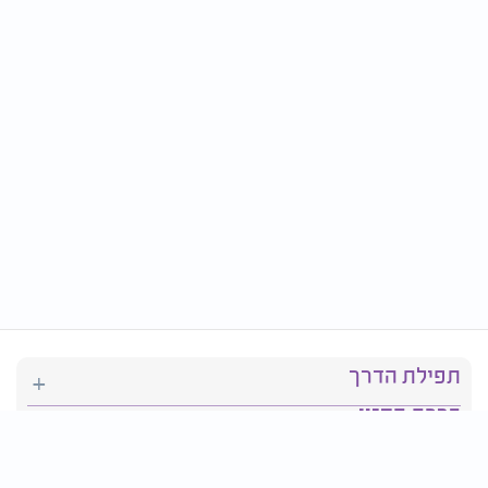
תפילת הדרך
ברכת המזון
יהדות