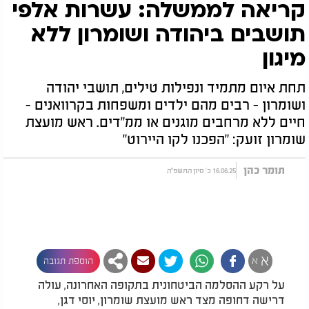
קריאה לממשלה: עשרות אלפי
תושבים ביהודה ושומרון ללא
מיגון
תחת איום מתמיד ונפילות טילים, תושבי יהודה
ושומרון - רבים מהם ילדים ומשפחות בקרוואנים -
חיים ללא מרחבים מוגנים או ממ"דים. ראש מועצת
שומרון זועק: "הפכנו לקו היירוט"
תומר כהן
16.06.25 כ' סיון התשפ"ה
א
א
הוספת תגובה
על רקע ההסלמה הביטחונית בתקופה האחרונה, עולה
דרישה דחופה מצד ראש מועצת שומרון, יוסי דגן,