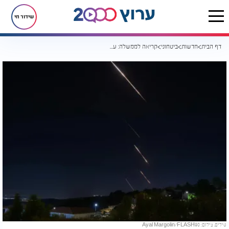
שידור חי
דף הבית
חדשות
ביטחוני
קריאה לממשלה: עשרות אלפי תושבים ביהודה ושומרון ללא מיגון
טילים. צילום: Ayal Margolin/FLASH90