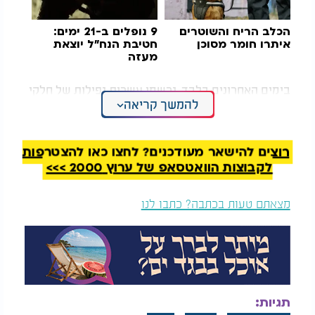
הכלב הריח והשוטרים
9 נופלים ב-21 ימים:
איתרו חומר מסוכן
חטיבת הנח"ל יוצאת
מעזה
בימים האחרונים בלבד, נרשמו עשרות נפילות של חלקי
להמשך קריאה
יירוט וטילים איראניים ברחבי האזור, כולל פגיעות
ישירות בחצרות בתים, ברכבים ובבית הכנסת בפדואל.
באירוע נוסף, שבר טיל מסיבי נפל בתוך חצר בית הספר
בברקן.
רוצים להישאר מעודכנים? לחצו כאן להצטרפות
לקבוצות הוואטסאפ של ערוץ 2000 >>>
נוכח ההתפתחויות, פנה דגן לראש הממשלה בנימין
נתניהו ולשר הביטחון ישראל כ"ץ בדרישה להקצות
מצאתם טעות בכתבה? כתבו לנו
תקציב מיגון מיידי ליישובי השומרון. הוא קרא להשוות
את תנאי המיגון לאלה הנהוגים כיום ביישובים
המוגדרים כקו עימות, המקבלים סיוע ייעודי של 132
אלף ש"ח למשק בית.
לדבריו, בשומרון ישנם יישובים הסובלים מירי, ניסיונות
תגיות:
חדירה ואירועי טרור, ולטענתו, "מי שנמצא חמישה