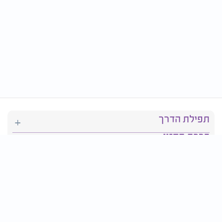
תפילת הדרך
ברכת המזון
יהדות
סידור תפילה
בריאות
חגים ומועדים