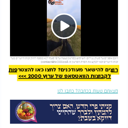
Play
להמשך קריאה
רוכב אופניים על מצוק. (צילום: השימוש בסרטון נעשה על פי סעיף 27א בכפוף לחוק זכות היוצרים. בעל
Video
זכות היוצרים זכאי לבקש את הסרת הסרטון מ-
contact@tv2000.co.il
)
רוצים להישאר מעודכנים? לחצו כאן להצטרפות
לקבוצות הוואטסאפ של ערוץ 2000 >>>
מצאתם טעות בכתבה? כתבו לנו