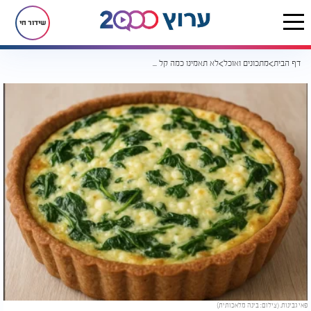
שידור חי
דף הבית
מתכונים ואוכל
לא תאמינו כמה קל להכין את הפאי המושלם לשבועות - עם בצק כוסמין, גבינות נמסות ועלי תרד רעננים
פאי גבינות. (צילום: בינה מלאכותית)