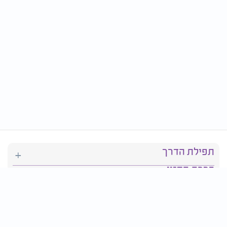
תפילת הדרך
ברכת המזון
יהדות
סידור תפילה
בריאות