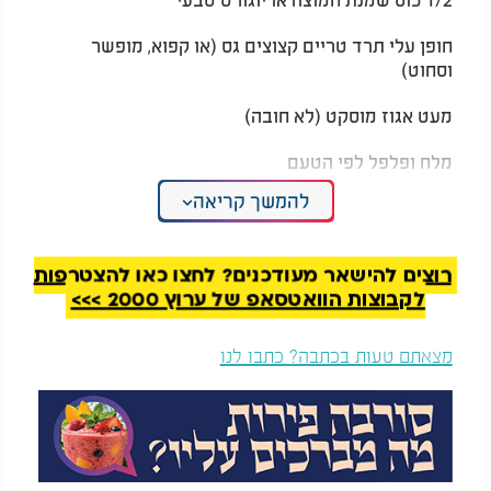
חופן עלי תרד טריים קצוצים גס (או קפוא, מופשר
וסחוט)
מעט אגוז מוסקט (לא חובה)
מלח ופלפל לפי הטעם
להמשך קריאה
אופן ההכנה:
הבצק:
בקערה או במעבד מזון, מערבבים את הקמח והמלח.
רוצים להישאר מעודכנים? לחצו כאן להצטרפות
לקבוצות הוואטסאפ של ערוץ 2000 >>>
מוסיפים את החמאה או שמן הקוקוס, ומפוררים
לתערובת פירורית.
מצאתם טעות בכתבה? כתבו לנו
מוסיפים בהדרגה את המים הקרים ולשים עד שמתקבל
בצק אחיד אך לא דביק.
עוטפים את הבצק בניילון נצמד ומכניסים למקרר לחצי
שעה.