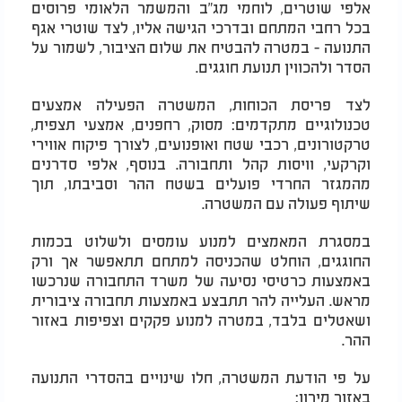
אלפי שוטרים, לוחמי מג"ב והמשמר הלאומי פרוסים
בכל רחבי המתחם ובדרכי הגישה אליו, לצד שוטרי אגף
התנועה - במטרה להבטיח את שלום הציבור, לשמור על
הסדר ולהכווין תנועת חוגגים.
לצד פריסת הכוחות, המשטרה הפעילה אמצעים
טכנולוגיים מתקדמים: מסוק, רחפנים, אמצעי תצפית,
טרקטורונים, רכבי שטח ואופנועים, לצורך פיקוח אווירי
וקרקעי, וויסות קהל ותחבורה. בנוסף, אלפי סדרנים
מהמגזר החרדי פועלים בשטח ההר וסביבתו, תוך
שיתוף פעולה עם המשטרה.
במסגרת המאמצים למנוע עומסים ולשלוט בכמות
החוגגים, הוחלט שהכניסה למתחם תתאפשר אך ורק
באמצעות כרטיסי נסיעה של משרד התחבורה שנרכשו
מראש. העלייה להר תתבצע באמצעות תחבורה ציבורית
ושאטלים בלבד, במטרה למנוע פקקים וצפיפות באזור
ההר.
על פי הודעת המשטרה, חלו שינויים בהסדרי התנועה
באזור מירון: