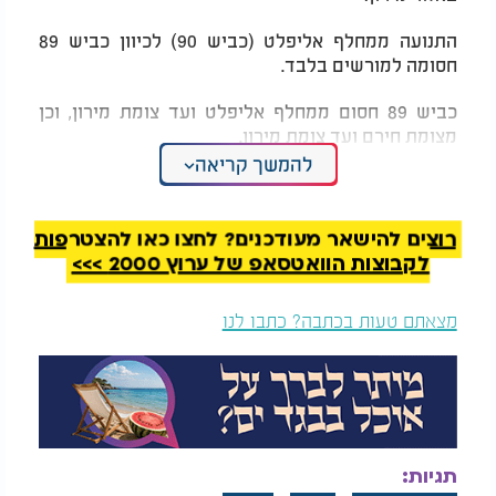
התנועה ממחלף אליפלט (כביש 90) לכיוון כביש 89
חסומה למורשים בלבד.
כביש 89 חסום ממחלף אליפלט ועד צומת מירון, וכן
מצומת חירם ועד צומת מירון.
להמשך קריאה
כביש 866 חסום מצומת חנניה ועד צומת מירון.
כביש 886 חסום מצומת דלתון ועד כיכר עין זיתים.
רוצים להישאר מעודכנים? לחצו כאן להצטרפות
לקבוצות הוואטסאפ של ערוץ 2000 >>>
המלצות נוספות
מצאתם טעות בכתבה? כתבו לנו
בישראל נערכים
נער בן 13 נפצע אנוש
לשחרורו של עידן
מירי באקדח של ההורים
תגיות:
אלכסנדר: "לא נתנו שום