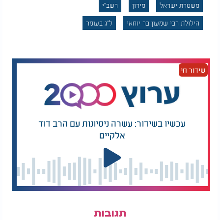
משטרת ישראל
מירון
רשב"י
דבר בתמורה"
כביש 8900 חסום מצומת בירייה ועד צומת עין זיתים.
הילולת רבי שמעון בר יוחאי
ל"ג בעומר
הציבור מתבקש לשים לב לשלטי ההכוונה, להתעדכן
בכלי התקשורת ולהיעזר באפליקציות ניווט. המשטרה
מדגישה את הצורך בגילוי אחריות, סבלנות וערבות
שידור חי
הדדית כלפי יתר החוגגים, מתוך מטרה לאפשר לכלל
הציבור להגיע להר בבטחה, להתפלל ולחגוג באופן
מכובד ובטוח.
עכשיו בשידור: עשרה ניסיונות עם הרב דוד
אלקיים
תגובות