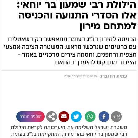
הילולת רבי שמעון בר יוחאי:
אלו הסדרי התנועה והכניסה
למתחם מירון
הכניסה למירון בל"ג בעומר תתאפשר רק בשאטלים
עם כרטיסים שנרכשו מראש. המשטרה הציבה אמצעי
תצפית ורחפנים, וחסמה צירים מרכזיים באזור -
הציבור מתבקש להיערך בהתאם
עמית רוזנברג
15.05.25 י"ז אייר התשפ"ה
א
א
הוספת תגובה
משטרת ישראל השלימה את היערכותה לקראת הילולת
רבי שמעון בר יוחאי בהר מירון, המתקיימת בל"ג בעומר.