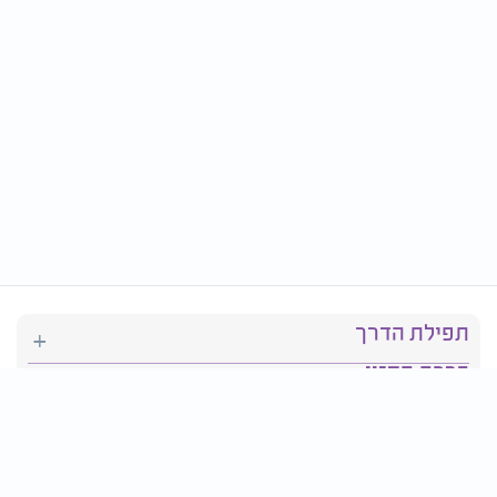
תפילת הדרך
ברכת המזון
יהדות
סידור תפילה
בריאות