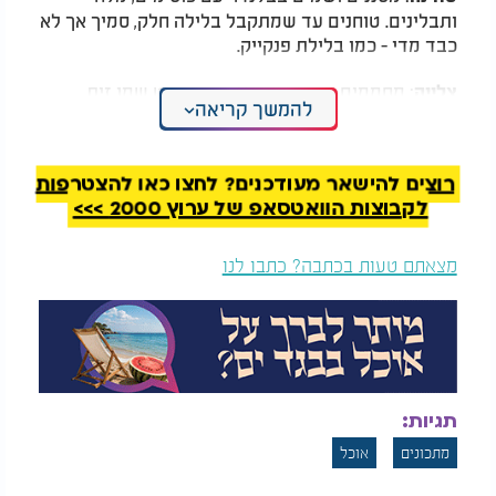
ותבלינים. טוחנים עד שמתקבל בלילה חלק, סמיך אך לא
כבד מדי - כמו בלילת פנקייק.
: מחממים מחבת נון-סטיק עם מעט שמן זית.
צלייה
להמשך קריאה
יוצקים מצקת מהבלילה, משטחים בעדינות לעיגול דק
וצלויים משני הצדדים עד שהטורטיה מתייצבת
ומשחימה מעט.
רוצים להישאר מעודכנים? לחצו כאן להצטרפות
לקבוצות הוואטסאפ של ערוץ 2000 >>>
על מגבת או רשת, כדי שלא תתרטב
מניחים להתקרר
מהאדים.
מצאתם טעות בכתבה? כתבו לנו
ממרח אבוקדו:
2 אבוקדו רכים
מיץ מחצי לימון
1 שן שום כתושה
תגיות:
מתכונים
אוכל
מעט מלח, פלפל שחור