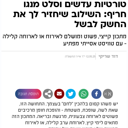
טורטיות עדשים וסלט מנגו
חריף: השילוב שיחזיר לך את
החשק לבשל
מתכון קייצי, פשוט ומושלם לאירוח או לארוחה קלילה
- עם טוויסט אסייתי מפתיע
דוד שריקי
12.05.25 י"ד אייר התשפ"ה
א
א
הוספת תגובה
יש משהו קסום בלהכין "לחם" בעצמך. התחושה הזו,
שאת לשה, שופכת, משטחת - והופכת חופן מרכיבים
פשוטים לארוחה צבעונית, מרגשת ובריאה. המתכון הזה
מתאים לימי קיץ, לארוחת ערב קלילה, או לאירוח