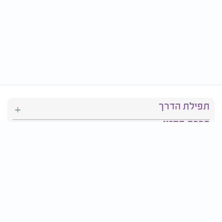
תפילת הדרך
ברכת המזון
יהדות
סידור תפילה
בריאות
חגים ומועדים