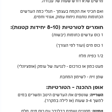
מרשים שלא דורש שעות של עבודה.
ואם תכיני את הקמח בעצמך - תגלי כמה העדשים
הכתומות נותנות ניחוח עמוק, אגוזי וחמים.
חומרים לטורטיות (8-10 יחידות קטנות):
1 כוס עדשים כתומות (יבשות)
1 כוס מים (ועוד לפי הצורך)
1/2 כפית מלח
מעט כמון או כורכום - לנגיעה של עומק (אופציונלי)
שמן זית - לשימון המחבת
אופן ההכנה - הטורטיות:
: שוטפים את העדשים היטב ומשרים במים
השרייה
למשך 3-4 שעות (או לילה במקרר).
: מסננים ושמים בבלנדר עם כוס מים, מלח
טחינה