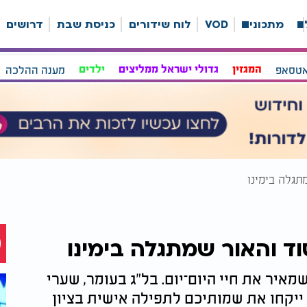
ה
מתכונים
VOD
לוח שידורים
כניסת שבת
דרושים
אטסאפ
המגזין
גדולי ישראל ממליצים
ילדים
מענה ההלכה
תגלה בימינו
ד והאור שמתגלה בימינו
איר את חיי היום־יום. בל"ג בעומר, שערי
שמיים פתוחים במיוחד, ורבני ערוץ 2000 ייקחו את שמותיכם לתפילה אישית בציון