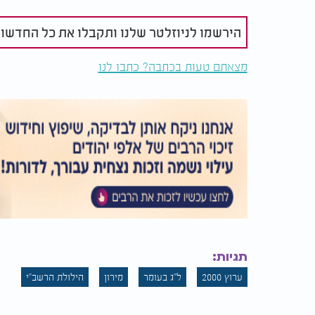
השנה אף אחד לא מחמיץ את ההזדמנות הנדירה!
הירשמו לניוזלטר שלנו ותקבלו את כל החדשו
לתפילה אישית של ר
לרשב"י, זה לא אומר שהתפילה שלכם לא יכולה ל
מצאתם טעות בכתבה? כתבו לנו
>>> השאירו
כאן
שמות לתפילה >>>
תגיות:
ערוץ 2000
ל"ג בעומר
מירון
הילולת הרשב"י