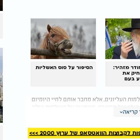
דר מזהיר:
הסיפור על סוס האשליות
יק את
ע בעם
מות העליונים, אלא מחבר אותם לחיי היומיום
ל מילה וכל מחשבה, משפיעה על העולמות כולם,
קריאה
ם פשוטים.
ים פתוחים במיוחד. זוהי שעת רצון ייחודית,
קבוצות הוואטסאפ של ערוץ 2000 >>>
".