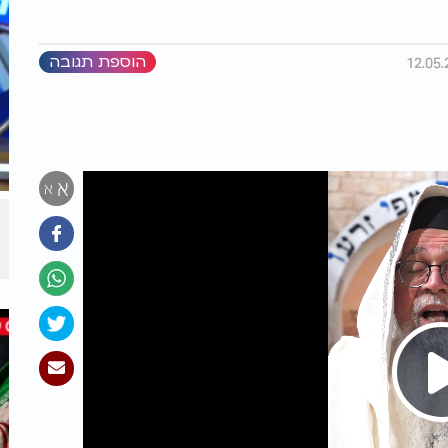
הוספת תגובה
א
א