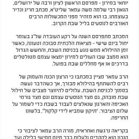
יוחאי במירון - מפרסם הראשון לציון ורבה של ירושלים,
הגאון רבי שלמה משה עמאר שליט"א, מכתב חריג ונדיר
בעוצמתו, בו הוא מזהיר מפני המכשולות הרבים
האורבים לנוסעים בליל שבת הקרוב.
המכתב מתפרסם השנה על רקע העובדה של"ג בעומר
יחול ביום שישי - מציאות הלכתית סבוכה וטעונה, כאשר
זמן ההילולא ממש נוגע בכניסת השבת, והחשש הגדול
הוא ממצב שבו העולים למירון ימצאו עצמם מטולטלים
בדרכים או אף מחללים שבת בפועל.
הרב עמאר מציין במכתבו כי הרצון הכנה והעמוק של
רבים להשתתף בהילולא מבורך, אך כשהדבר נעשה
בסמוך לכניסת השבת, עלולים להיווצר מצבים של חילול
שבת מובהק, גם מצד הנוסעים עצמם וגם מצד גורמי
האכיפה והארגון שנאלצים לעבוד בשבת כדי לשמור על
שלום הציבור. “תיקון שמביא לידי קלקול”, בלשונו
החריפה.
בקריאה נרגשת ואחראית, מורה הרב עמאר לציבור כי
הנכון הוא להקדים ולעלות כבר מיום חמישי בלילה ועד