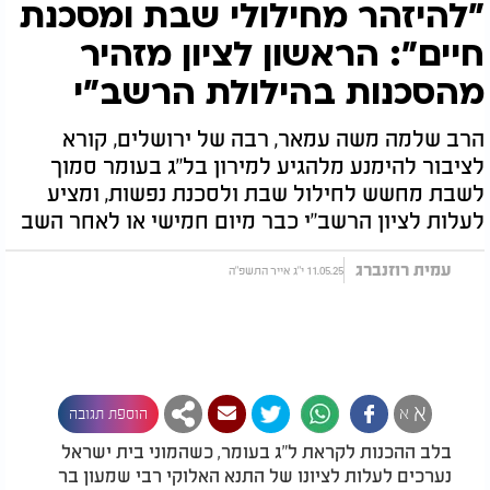
"להיזהר מחילולי שבת ומסכנת
חיים": הראשון לציון מזהיר
מהסכנות בהילולת הרשב"י
הרב שלמה משה עמאר, רבה של ירושלים, קורא
לציבור להימנע מלהגיע למירון בל"ג בעומר סמוך
לשבת מחשש לחילול שבת ולסכנת נפשות, ומציע
לעלות לציון הרשב"י כבר מיום חמישי או לאחר השב
עמית רוזנברג
11.05.25 י"ג אייר התשפ"ה
א
א
הוספת תגובה
בלב ההכנות לקראת ל"ג בעומר, כשהמוני בית ישראל
נערכים לעלות לציונו של התנא האלוקי רבי שמעון בר