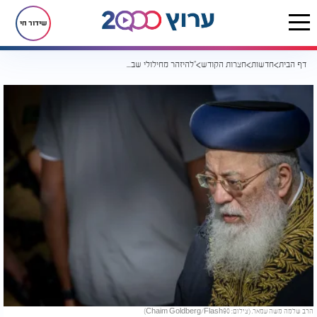
שידור חי
דף הבית
חדשות
חצרות הקודש
"להיזהר מחילולי שבת ומסכנת חיים": הראשון לציון מזהיר מהסכנות בהילולת הרשב"י
הרב שלמה משה עמאר. (צילום: Chaim Goldberg/Flash90)