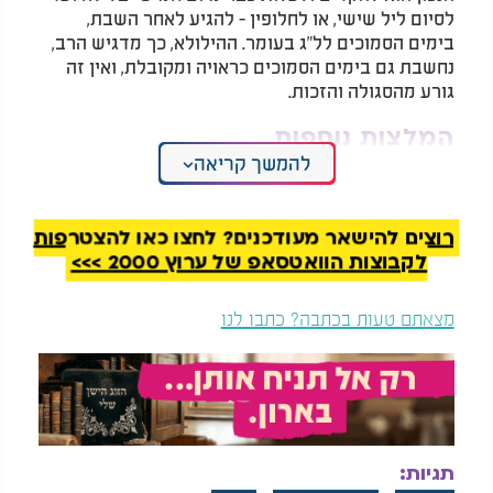
לסיום ליל שישי, או לחלופין - להגיע לאחר השבת,
בימים הסמוכים לל"ג בעומר. ההילולא, כך מדגיש הרב,
נחשבת גם בימים הסמוכים כראויה ומקובלת, ואין זה
גורע מהסגולה והזכות.
המלצות נוספות
להמשך קריאה
רוצים להישאר מעודכנים? לחצו כאן להצטרפות
לקבוצות הוואטסאפ של ערוץ 2000 >>>
"בשלנו הסער הגדול
בעקבות הרצח: הראשון
מצאתם טעות בכתבה? כתבו לנו
הזה" - ראש הישיבה
לציון מחזק את ידם של
מזהיר: האחריות היא
שלוחי חב"ד בעולם
על כתפינו
עוד נקודה חשובה שהודגשה במכתב: בני הישיבות
ואברכי הכוללים השוקדים על התורה אינם צריכים
לבטל מלימודם לצורך ההילולא. הרב עמאר מזכיר את
תגיות:
הוראתו של מרן אביו זצ"ל, שהורה שבני תורה יישארו