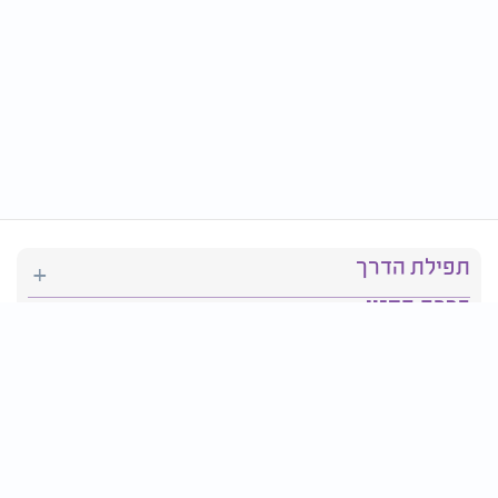
תפילת הדרך
ברכת המזון
יהדות
סידור תפילה
בריאות
חגים ומועדים