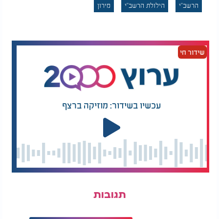
לעסוק בתורה הקדושה, ולא יתבטלו גם למטרה נשגבת
הרשב"י
הילולת הרשב"י
מירון
זו.
מעבר לשמירת השבת, מדגיש הרב עמאר גם את
הסכנות הגופניות שעלולות להתרחש עקב הצפיפות
שידור חי
הרבה. “ונשמרתם מאוד לנפשותיכם”, הוא כותב, וקורא
לציבור להיזהר מלהיכנס למקומות דוחקים או מסוכנים.
“המזהיר והנזהר ירבה שלומם כנהר”, בלשונו המליצית.
להלן נוסח המכתב המלא של הגאון הרב
עכשיו בשידור: מוזיקה ברצף
שלמה משה עמאר שליט״א:
היות והשנה חל יום הילולת התנא האלוקי רבי שמעון בר
יוחאי זיע"א החל מליל שישי י"ח אייר תשפ"ה ועד
לכניסת השבת, ויש מעמך בית ישראל המתאווים לקחת
חלק בהילולת הצדיק ביום נורא זה.
ואולם, דוחק הזמן והשעה ערש"ק עלול לגרום למכשלות
רבות והוא תיקון המביא לידי קלקול, כאשר רבים
משלומי אמוני בית ישראל יימצאו בטלטולי הדרך סמוך
תגובות
לשבת וגם הגורמים הממונים על הסדר בהר מירון
ייאלצו חלילה להגיע לכדי חילול שבת ממש ע"מ