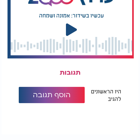
לי לא לצאת והרגעתי אותם תוך שאני אומר להם
ששמרתי שתי שבתות, והשבת השלישית תשמור עליי."
עכשיו בשידור: אמונה ושמחה
החלטה זו, שהייתה כל כך משמעותית עבור ברק,
התבררה ככזו ששינתה את מציאות חייו. כשהוא מספר
כעת על מה שהיה אחרי, אנו מבינים את המשמעות
הרבה של השמירה על שבת - לא רק כמצווה דתית, אלא
כצעד שהוביל לשמירה פיזית ונפשית, ובסופו של דבר,
עזר לו לשרוד את אחד הימים הקשים בתולדות המדינה.
תגובות
היו הראשונים
הוסף תגובה
להגיב