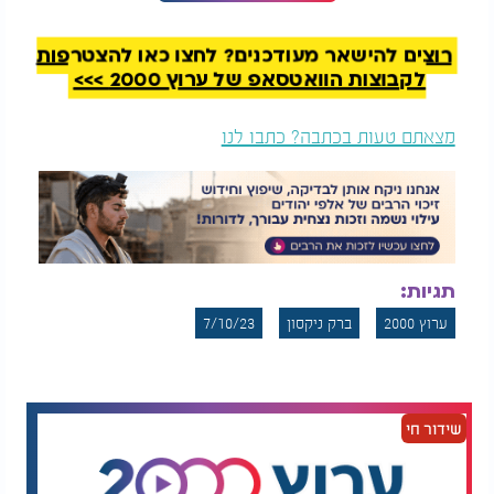
שב"כ חושף: הברחת
טרגדיה בהוסטל סיעודי
אמל״ח מעזה לישראל
באשדוד: הרוג ו-3
בהכוונת חמאס
פצועים בשריפה
רוצים להישאר מעודכנים? לחצו כאן להצטרפות
לקבוצות הוואטסאפ של ערוץ 2000 >>>
"קניתי פלטה לבית, הבאתי חליפה כמו שצריך ובעצם
ככה שמרתי שבת עם כל המשפחה, בלי טלוויזיה ובלי
מצאתם טעות בכתבה? כתבו לנו
שום דבר. תמיד יש אוכל, תמיד יש הכל. השבת השנייה
שמרתי אצל אבא שלי והעברתי את הפלטה מאמא שלי
לאבא שלי. שם התפללנו כולם יחד כל המשפחה והלכנו
לבית הכנסת. כל הלילה פחדתי מאוד לא לקום לבית
הכנסת, אז קראתי כל הלילה פרקי תהילים. הרגשתי
משהו טהור בלב, משהו אמיתי, ניצחון עם עצמי."
תגיות:
"השבת השלישית היתה אותה השבת של שמחת
ערוץ 2000
ברק ניקסון
7/10/23
תורה. רציתי ללכת למסיבה הזו, זו היתה מסיבה של
פעם בחיים, נקרא לזה ככה. הפקה שבאה מברזיל. באו
מלא אנשים שהיו חברים מדרום אמריקה ובגלל שזו
היתה מסיבה של פעם בחיים, אמרתי לעצמי שאני לא
שידור חי
יכול לפספס אותה. חשבתי לעצמי מתוך המון ספיקות
שיהיו לי את כל החיים לשמור שבת ושממש בא לי
ללכת לאותה מסיבה. הרשיתי לעצמי. ההורים שלי אמרו