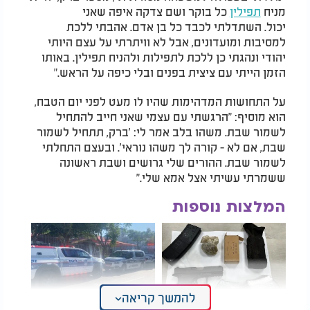
מניח
תפילין
כל בוקר ושם צדקה איפה שאני
יכול. השתדלתי לכבד כל בן אדם. אהבתי ללכת
למסיבות ומועדונים, אבל לא וויתרתי על עצם היותי
יהודי ונהגתי כן ללכת לתפילות ולהניח תפילין. באותו
הזמן הייתי עם ציצית בפנים ובלי כיפה על הראש."
על התחושות המדהימות שהיו לו מעט לפני יום הטבח,
הוא מוסיף: "הרגשתי עם עצמי שאני חייב להתחיל
לשמור שבת. משהו בלב אמר לי: 'ברק, תתחיל לשמור
שבת, אם לא - קורה לך משהו נוראי'. ובעצם התחלתי
לשמור שבת. ההורים שלי גרושים ושבת ראשונה
ששמרתי עשיתי אצל אמא שלי."
המלצות נוספות
להמשך קריאה