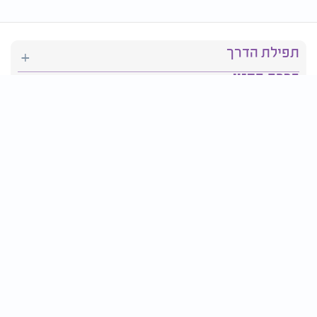
תפילת הדרך
ברכת המזון
יהדות
סידור תפילה
בריאות
חגים ומועדים
פרטים ליצירת קשר: