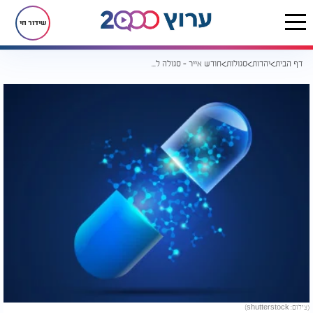
שידור חי
דף הבית
יהדות
סגולות
חודש אייר - סגולה לרפואת הנפש והגוף: הרב יוסף ביטון מסביר
(צילום: shutterstock)