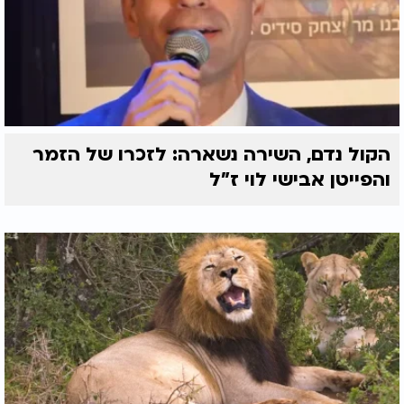
הקול נדם, השירה נשארה: לזכרו של הזמר
והפייטן אבישי לוי ז"ל