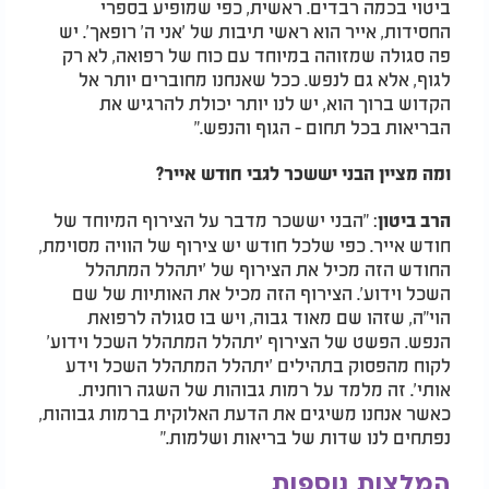
ביטוי בכמה רבדים. ראשית, כפי שמופיע בספרי
החסידות, אייר הוא ראשי תיבות של 'אני ה' רופאך'. יש
פה סגולה שמזוהה במיוחד עם כוח של רפואה, לא רק
לגוף, אלא גם לנפש. ככל שאנחנו מחוברים יותר אל
הקדוש ברוך הוא, יש לנו יותר יכולת להרגיש את
הבריאות בכל תחום - הגוף והנפש."
ומה מציין הבני יששכר לגבי חודש אייר?
: "הבני יששכר מדבר על הצירוף המיוחד של
הרב ביטון
חודש אייר. כפי שלכל חודש יש צירוף של הוויה מסוימת,
החודש הזה מכיל את הצירוף של 'יתהלל המתהלל
השכל וידוע'. הצירוף הזה מכיל את האותיות של שם
הוי"ה, שזהו שם מאוד גבוה, ויש בו סגולה לרפואת
הנפש. הפשט של הצירוף 'יתהלל המתהלל השכל וידוע'
לקוח מהפסוק בתהילים 'יתהלל המתהלל השכל וידע
אותי'. זה מלמד על רמות גבוהות של השגה רוחנית.
כאשר אנחנו משיגים את הדעת האלוקית ברמות גבוהות,
נפתחים לנו שדות של בריאות ושלמות."
המלצות נוספות