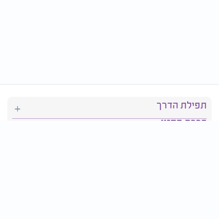
תפילת הדרך
ברכת המזון
יהדות
סידור תפילה
בריאות
חגים ומועדים