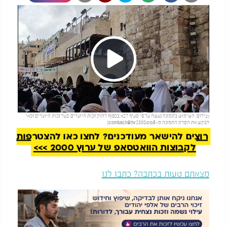
Play
להמשך קריאה
(צילום: השימוש בתמונה נעשה על פי סעיף 27א בכפוף לחוק זכות היוצרים. בעל זכות היוצרים זכאי
Video
לבקש את הסרת התמונה מ-
contact@tv2000.co.il
)
רוצים להישאר מעודכנים? לחצו כאן להצטרפות
לקבוצות הוואטסאפ של ערוץ 2000 >>>
מצאתם טעות בכתבה? כתבו לנו