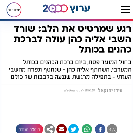
שידור חי
רגע שמרטיט את הלב: שורד
דף הבית
יהדות
רגע שמרטיט את הלב: שורד השבי אליה כהן עולה לברכת כהנים בכותל
השבי אליה כהן עולה לברכת
כהנים בכותל
בחול המועד פסח, ביום ברכת הכהנים בכותל
המערבי, השתתף אליה כהן - שנחטף ונפדה מהשבי
העזתי - בתפילה מרגשת שנגעה בלבבות של כולם
עידו יחזקאל
15.04.25 י"ז ניסן התשפ"ה
א
א
הוספת תגובה