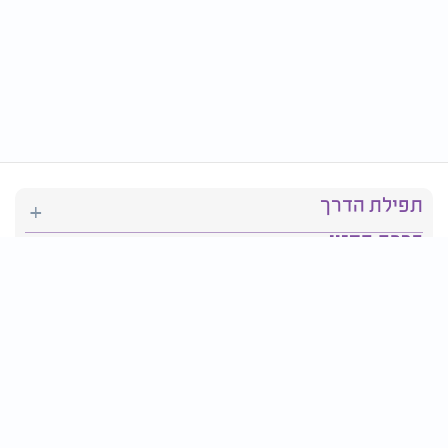
תפילת הדרך
ברכת המזון
יהדות
סידור תפילה
בריאות
חגים ומועדים