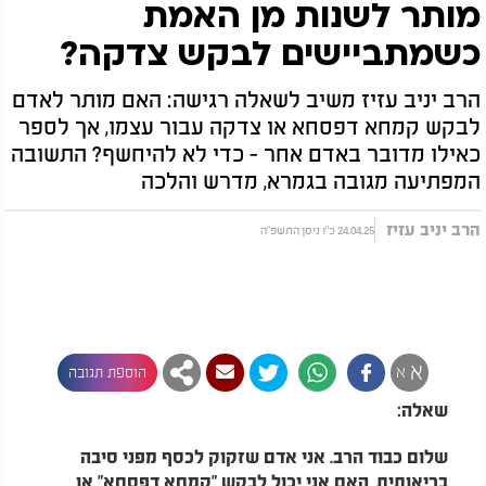
מותר לשנות מן האמת
כשמתביישים לבקש צדקה?
הרב יניב עזיז משיב לשאלה רגישה: האם מותר לאדם
לבקש קמחא דפסחא או צדקה עבור עצמו, אך לספר
כאילו מדובר באדם אחר - כדי לא להיחשף? התשובה
המפתיעה מגובה בגמרא, מדרש והלכה
הרב יניב עזיז
24.04.25 כ"ו ניסן התשפ"ה
א
א
הוספת תגובה
שאלה:
שלום כבוד הרב. אני אדם שזקוק לכסף מפני סיבה
בריאותית, האם אני יכול לבקש "קמחא דפסחא" או