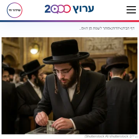
שידור חי
דף הבית
יהדות
מותר לשנות מן האמת כשמתביישים לבקש צדקה?
(צילום: Shutterstock AI/shutterstock)