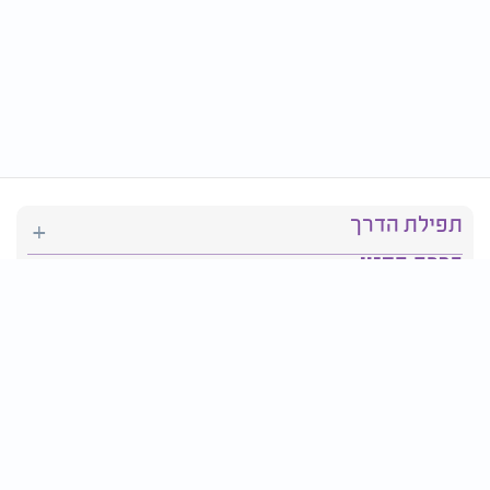
תפילת הדרך
ברכת המזון
יהדות
סידור תפילה
בריאות
חגים ומועדים