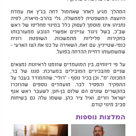
המהלך מגיע לאחר שאתמול דחה בג"ץ את עמדת
היועצת המשפטית לממשלה, גלי בהרב-מיארה, לפיה
נתניהו אינו מוסמך לעסוק כלל במינוי מחליפו של ראש
שב"כ, בשל ניגוד עניינים אפשרי הנובע ממעורבותו
בחקירות פליליות מתמשכות. השופטת רונית
כנפי-שטייניץ, עם זאת, השאירה על כנו את הצו הארעי -
שמשמעותו דחיית ההדחה בפועל.
על פי דיווחים, בין המועמדים שזומנו לראיונות נמצאים
שניים מהבכירים המובילים במערכת: סגנו של בר,
המכונה "מ'", וכן בכיר נוסף - "רולי", שהתמודד בעבר על
התפקיד והפסיד לבר. מועמדים נוספים שהוזכרו
בהקשרים שונים הם שלום בן-חנן, לשעבר ראש אגף
ישראל וזרים, ואיל ציר כהן, ששמו עלה גם בשיחות
סביב מינוי קודם.
המלצות נוספות