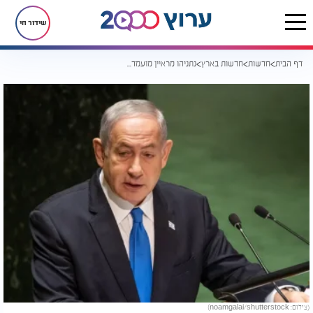
שידור חי
דף הבית
חדשות
חדשות בארץ
נתניהו מראיין מועמדים להחליף את ראש השב"כ - מי זה יהיה?
(צילום: noamgalai/shutterstock)