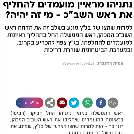
נתניהו מראיין מועמדים להחליף
את ראש השב"כ - מי זה יהיה?
למרות שהצו של בג"ץ מונע בשלב זה את הדחת ראש
השב"כ המכהן, ראש הממשלה החל בתהליך ראיונות
למועמדים להחלפתו. בג"ץ צפוי להכריע בקרוב,
ובמערכת הביטחונית שוררת דריכות
עמית רוזנברג
26.03.25 כ"ו אדר התשפ"ה
א
א
הוספת תגובה
ראש הממשלה בנימין נתניהו החל הבוקר (רביעי)
בראיונות למועמדים שיחליפו את ראש השב"כ המכהן,
רונן בר - זאת למרות שהצו הארעי של בג"ץ, שמונע את
הדחתו של בר, עודנו בתוקף.