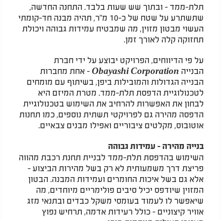
תלת-ממד - ובתוך שש שעות בלבד. התחנה החדשה,
שתשתרע על שטח של כ-10 מ"ר, תהיה מבנה חד-קומתי
העשוי מבטון מזוין, מה שמבטיח עמידות גבוהה ויכולת
תחזוקה קלה לאורך זמן.
על פי הדיווחים, הפרויקט יבוצע על ידי חברת
הבנייה
Obayashi Corporation
- אחת מחברות
הבנייה הגדולות והמובילות ביפן, בשיתוף עם מומחים
לטכנולוגיית הדפסת תלת-ממד. מטרת המיזם היא
לבחון את האפשרות להרחיב את השימוש בטכנולוגיית
הדפסה מהירה גם לפרויקטי תשתית נוספים, כמו תחנות
אוטובוס, מקלטים ציבוריים ואפילו מבנים צבאיים.
בנייה מהירה - עמידות גבוהה
השימוש בהדפסת תלת-ממד לבניית תחנת רכבת מהווה
פריצת דרך משמעותית לא רק בשל מהירות הביצוע -
אלא גם בשל איכות החומרים ועמידות המבנה. הבטון
המזוין שיודפס יכיל סיבים פולימריים מיוחדים, מה
שיאפשר לו לעמוד בעומסי משקל כבדים ובתנאי מזג
אוויר קיצוניים - כולל רעידות אדמה, תרחיש נפוץ