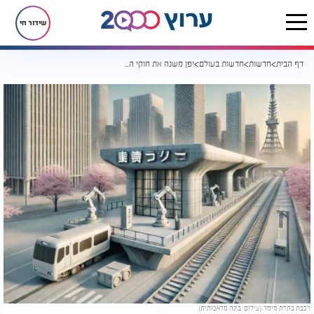
שידור חי
דף הבית
חדשות
חדשות בעולם
יפן משנה את חוקי המשחק: תחנת רכבת מודפסת בתלת-ממד - תוך 6 שעות בלבד
רכבת בתלת מימד. (צילום: בינה מלאכותית)