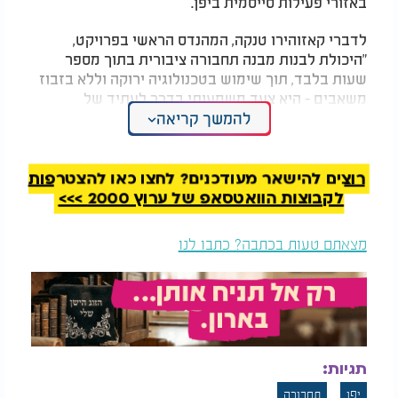
באזורי פעילות סייסמית ביפן.
לדברי קאזוהירו טנקה, המהנדס הראשי בפרויקט,
"היכולת לבנות מבנה תחבורה ציבורית בתוך מספר
שעות בלבד, תוך שימוש בטכנולוגיה ירוקה וללא בזבוז
משאבים - היא צעד משמעותי בדרך לעתיד של
תחבורה חכמה ובת קיימא".
להמשך קריאה
איך זה יעבוד בפועל?
תהליך הבנייה יתבסס על רובוטים תעשייתיים
רוצים להישאר מעודכנים? לחצו כאן להצטרפות
מתקדמים, אשר יודפסו בשטח התחנה עצמה. תערובת
לקבוצות הוואטסאפ של ערוץ 2000 >>>
הבטון המזוין תוזרק באמצעות ראשי הדפסה רובוטיים
בתנועה רציפה, על פי תבנית תלת-ממדית מתוכנתת
מצאתם טעות בכתבה? כתבו לנו
מראש. מערכת חיישנים תפקח על איכות החומר
והיציבות המבנית בזמן אמת, ותתקן סטיות במהלך
ההדפסה.
על פי התכנון, התחנה תכלול רציף בסיסי, אזור המתנה
קטן ומערכת מידע לנוסעים - הכול במסגרת המבנה
תגיות:
הקומפקטי שייבנה בתוך שעות ספורות בלבד.
יפן
תחבורה