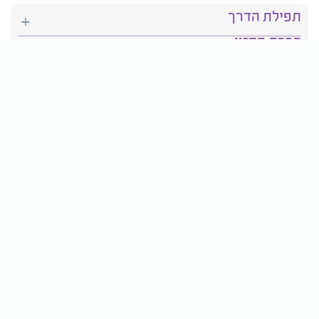
תפילת הדרך
ברכת המזון
יהדות
סידור תפילה
בריאות
חגים ומועדים
פרטים ליצירת קשר:
טלפון : 2610*
פקס: 03-9509719