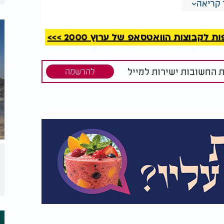
קריאה
קבוצות הוואטסאפ של ערוץ 2000 >>>
ת החשובות ישירות למייל
להרשמה
צו את גופתו
שיבושי הבוקר במערכת
ן בנימין
החינוך: בית הדין קיצר
את השביתה - הלימודים
יחלו ב-10:00
חות'ים מסרו כי הטיל ששוגר מסוג "פלסטין 2" היה "היפר-סוני" ולטענתם פגע במדויק במטרה
יא סריע, הירי בוצע כתגובה ל"מעשי הטבח
 לעבר ספינות מלחמה אמריקניות בים האדום,
ים בתימן. התקיפות כוונו למחוזות צנעא, תעז