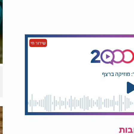
מן נמשכות בהתאם להנחיית הנשיא דונלד
ם ימשיכו לתקוף מטרות אזרחיות".
אך הוא יורט באזור סעודיה על ידי מערכת "חץ".
שידור חי
 לא תעצור את הפעולות בעזה. לדברי דובר
מה ברצועת עזה.
: מוזיקה ברצף
 לעצור את משלוחי הנשק לחות'ים". טראמפ
ם לא יחדלו מהירי לעבר ישראל ומתקני
ין אם לא יעצרו את האש," אמר טראמפ.
בות