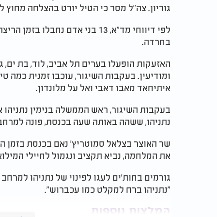
גוריון. צה"ל מסר כי הטיל יורט בהצלחה מחוץ 
לפי דיווחי מד"א, 13 בני אדם נחב
בחרדה.
האזעקות הופעלו בערים תל אביב, לוד, בת ים, גב
ומודיעין. בעקבות השיגור, עוכבו זמנית כמה טי
איתיחאד מאבו דאבי ואל על מלונדון.
בעקבות השיגור, ראש הממשלה בנימין נתניהו אמ
נתניהו, ששהה באותה שעה בכנסת, פונה למרחב
שר האוצר בצלאל סמוטריץ' נאם בכנסת בזמן הא
את המלחמה, נביא תקציב ונגמול לחיילי המילוא
גורמים בחות'ים לעגו לפינוי של נתניהו למרחב מ
"נתניהו ברח למקלט כמו עכברוש".
המלצות נוספות