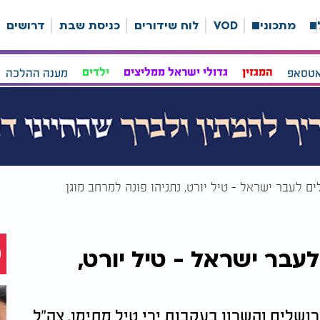
ה
מתכונים
VOD
לוח שידורים
כניסת שבת
דרושים
אטסאפ
המגזין
גדולי ישראל ממליצים
ילדים
מענה ההלכה
ים לעבר ישראל - טיל יורט, נתניהו פונה למרחב מוגן
עבר ישראל - טיל יורט,
וש דן, ירושלים והשרון בעקבות ירי טיל מתימן. צה"ל