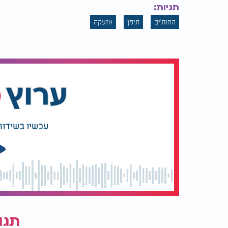
וחודיידה. החות'ים דיווחו כי לפחות 16 מאנשיהם נהרגו במהלך התקיפות.
תגיות:
החות'ים
תימן
אזעקה
גורמים בצבא האמריקני מסרו כי התקיפות בתי
טראמפ, שהצהיר כי "החות'ים יושמדו לחלוטין א
שלשום שיגרו החות'ים טיל נוסף לכיוון ישראל, 
הטיל הפעיל אזעקות בבאר שבע וביישובי הנגב.
החות'ים איימו להמשיך ולשגר טילים אם ישראל
החות'ים, התקיפות יימשכו כל עוד נמשכת הלחי
עכשיו בשידור
נשיא ארה"ב טראמפ הזהיר אתמול כי "על איראן
הצהיר כי ארה"ב תגביר את התקיפות אם החות'י
אמריקניים.
"הקרב הזה אינו שקול - החות'ים יושמדו לחלוט
תגו