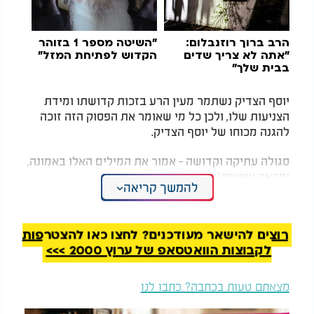
הרב ברוך רוזנבלום:
"השיטה מספר 1 בזוהר
"אתה לא צריך שדים
הקדוש לפתיחת המזל"
בבית שלך"
יוסף הצדיק נשתמר מעין הרע בזכות קדושתו ומידת
הצניעות שלו, ולכן כל מי שאומר את הפסוק הזה זוכה
להגנה מכוחו של יוסף הצדיק.
סגולה עתיקה וקדושה - אמור את המילים האלו באמונה,
ותראה ישועות!
להמשך קריאה
כי כוחו של יוסף - שמירה מעל הטבע!
רוצים להישאר מעודכנים? לחצו כאן להצטרפות
לקבוצות הוואטסאפ של ערוץ 2000 >>>
מצאתם טעות בכתבה? כתבו לנו