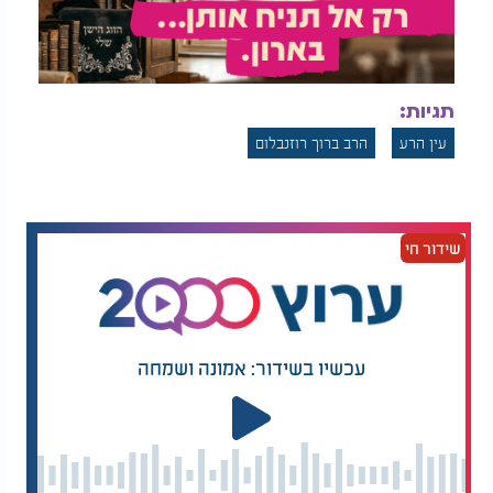
תגיות:
עין הרע
הרב ברוך רוזנבלום
שידור חי
עכשיו בשידור: אמונה ושמחה