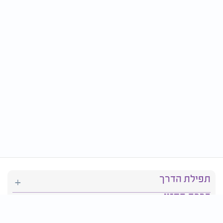
תפילת הדרך
ברכת המזון
יהדות